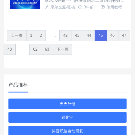
摩尔活码是一个解决微信群二维码到有效期
后失效，或者是在超过200人扫码失败的问
摩尔企服-张杨
3年前
使用教程
题，只需要1个活码，就可以生成一个永久
有效的二维码。现在的企业微信群最多支持
5个群并且有效期只有7天，如果我们想要
让二维码永久有效并且支持200个二维码如
...
上一页
1
2
42
43
44
45
46
47
何实现？
...
48
62
63
下一页
产品推荐
天天外链
转化宝
抖音私信自动回复