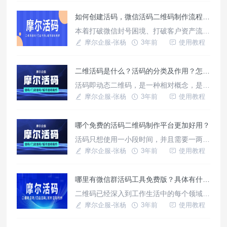
着，如果过期了还在推广可是一笔不小的损
如何创建活码，微信活码二维码制作流程-摩尔短链接活码系统
失，或者是群人数满200人就无法扫码进
群，如果我们在推广的时候，群满人或者过
本着打破微信封号困境、打破客户资产流失
期了，别人还想进群，我们将会失去很多推
困境、打破销售沟通监管困境、打破客户转
摩尔企服-张杨
3年前
使用教程
广效果，所以有了群活码，可以在不更
化困境的目的，摩尔短链接活码系统肩负着
重大使命应运而生！就是这个系统，可以帮
二维活码是什么？活码的分类及作用？怎么制作活码？
您摆脱微信封号、资产流失、客户转化低等
一系列问题，光有系统还不够，我还要教你
活码即动态二维码，是一种相对概念，是带
怎么使用它。下面跟着讲解来一个懒人式的
参的二维码，有参数统计功能。通俗讲，将
摩尔企服-张杨
3年前
使用教程
创建体验吧！
一个或者多个微信二维码（这些也叫静态
码，包括群二维码或者个人号二维码）生成
哪个免费的活码二维码制作平台更加好用？
一个二维码，这个二维码就是“活码”，生成
活码之后，在活码不变的情况下可以对微信
活码只想使用一小段时间，并且需要一两个
二维码进行修改和更换，这些微信二维码可
活码二维码，完全不用付费，就可以采用这
摩尔企服-张杨
3年前
使用教程
以自动切换或者轮流展示，从而达到加
款活码生成平台！
哪里有微信群活码工具免费版？具体有什么用途？
二维码已经深入到工作生活中的每个领域，
以简单易用、信息存储量大、保密性强等特
摩尔企服-张杨
3年前
使用教程
点得到很多的好评，特别是移动支付的兴起
和去年疫情袭来健康码的使用，让二维码的