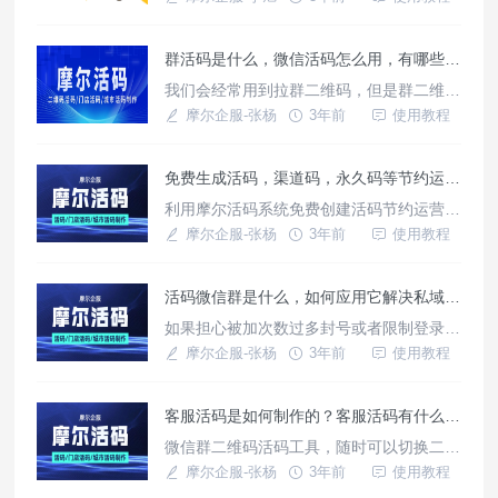
能够实现的。
群活码是什么，微信活码怎么用，有哪些优势？
我们会经常用到拉群二维码，但是群二维码
存在7天失效的问题，如不能及时维护，会
摩尔企服-张杨
3年前
使用教程
造成客户流失。万一他还是关键的潜在客
户，那对于企业来说是一个较大的损失
免费生成活码，渠道码，永久码等节约运营人员的时间和管理成本的系统
利用摩尔活码系统免费创建活码节约运营人
员的时间和管理成本。
摩尔企服-张杨
3年前
使用教程
活码微信群是什么，如何应用它解决私域引流微信码被加频繁限制加好友的问题
如果担心被加次数过多封号或者限制登录的
话，可以把鸡蛋分在不同的篮子里，多准备
摩尔企服-张杨
3年前
使用教程
几个微信（个人微信不够用，那就申请企
微，企微还不够用那就换个思路用群来承接
客服活码是如何制作的？客服活码有什么作用？
吧），但是这样推广起来又有点麻烦，此时
可以使用摩尔活码系统创建活码来进行推
微信群二维码活码工具，随时可以切换二维
广，既容易维护，又不担心封号，还有大量
码，生成微信群活码，微信官方群二维码有
摩尔企服-张杨
3年前
使用教程
数据支持，一举多得。
效期是7天，过期后无法扫码进群，还要盯