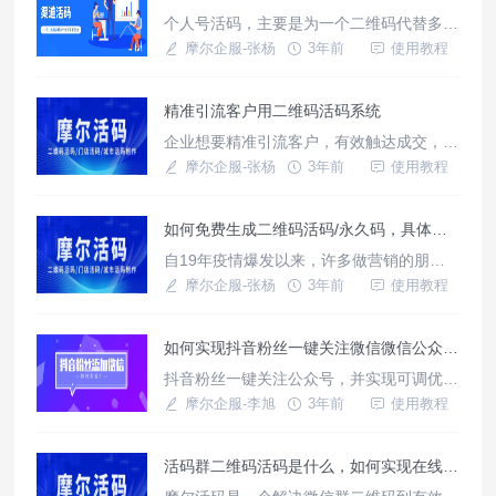
群活码就能很好的解决这个问题。
个人号活码，主要是为一个二维码代替多个
微信号二维码，实现高效加好友、多号按设
摩尔企服-张杨
3年前
使用教程
置权重分配资源，有效降低大量添加被封号
的风险，助力企业快速建立私域流量池。我
精准引流客户用二维码活码系统
们可以通过点击摩尔活码 - 微信活码/门店
活码/城市活码/永久活码生成制作工具！
企业想要精准引流客户，有效触达成交，渠
(molelink.cn)这个链接去生成属于自己的个
道活码功能必不可少。企业微信渠道活码可
摩尔企服-张杨
3年前
使用教程
人号活码。
以很好地统计不同渠道的推广引流效果，从
而能够针对性调整引流方案。
如何免费生成二维码活码/永久码，具体步骤是什么
自19年疫情爆发以来，许多做营销的朋友
苦不堪言，线下业务受到诸多限制，虽然转
摩尔企服-张杨
3年前
使用教程
线上是个不错的选择，但是由于技术受限，
微信群只能容纳两百个群成员，而且群成员
如何实现抖音粉丝一键关注微信微信公众号？
达到一百时，扫描二维码加群的功能便会遭
到限制，而且微信自带群二维码七天后便会
抖音粉丝一键关注公众号，并实现可调优的
失效，对做线上业务的朋友造成了不小的流
攻略！
摩尔企服-李旭
3年前
使用教程
量损失。
活码群二维码活码是什么，如何实现在线生成