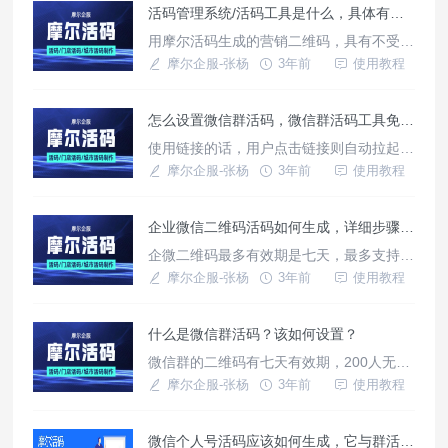
活码管理系统/活码工具是什么，具体有哪些作用？
应用更是几乎与每个人息息相关。除了和生
活密切相关，二维码也具有极高的商业价
用摩尔活码生成的营销二维码，具有不受个
值，比方在微信社群裂变中二维码同样必不
人号加人数量限制，不受扫码进群百人限
摩尔企服-张杨
3年前
使用教程
可少。
制，群二维码过期灵活更新，扫码数据实时
统计等优点，是个人号、微群及企业微信私
怎么设置微信群活码，微信群活码工具免费版怎么弄？
域流量沉淀，营销引流必备的免费工具！特
色功能群活码不受微信限制群活码不受超百
使用链接的话，用户点击链接则自动拉起微
人无法扫码进群及7天有效期限制！
信应用，跳转至微信加群页面；使用二维码
摩尔企服-张杨
3年前
使用教程
的话，用户扫码跳转至微信加群页面。可根
据自身实际需求使用，生成的链接或二维码
企业微信二维码活码如何生成，详细步骤是什么
没有时间限制，理论上来说是永久有效的。
企微二维码最多有效期是七天，最多支持5
个群；这样很不利于我们日常推广，我们在
摩尔企服-张杨
3年前
使用教程
站外或者打印物料推广不可能一直替换二维
码。本文就是教大家制作一个固定的二维
什么是微信群活码？该如何设置？
码，二维码会展示最新的群码；用户可以随
时登录后台更换失效的加群二维码，从而达
微信群的二维码有七天有效期，200人无法
到永久管理链接或二维码有效。
扫码进群的限制，如果直接把群二维码的图
摩尔企服-张杨
3年前
使用教程
片分享出去，七天之后就无效了，同样，满
200人之后别人也无法进群，就要重新推
微信个人号活码应该如何生成，它与群活码有什么区别
广，这样效果大打折扣不说，还很费时间，