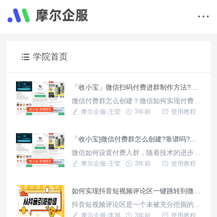
学院首页
「收小宝」微信扫码付费进群制作方法?二维码付费跳转怎么实现？微信扫码付费进群系统源码！
微信付费群怎么创建？微信如何实现付费加
群？怎么设置付费进群二维码？如何制作一
摩尔企服-王莹
3年前
使用教程
个收款链接跳转？微信付费群怎么创建表情
包收款群,微信付费群创建教程，带源码！
「收小宝]微信付费群怎么创建?靠谱吗?搭建教程九块九源码?
微信付费群搭建教程（带源码）微信收费群
怎么创建设置？表情包付费取图群怎么建立
微信如何设置付费入群，随着技术的进步，
制作？微信扫码付费后跳转到指定页面怎么
「收小宝」也开发了新款的微信付费入群功
摩尔企服-王莹
3年前
使用教程
制作？微信付费群靠谱吗？零基础搭建
能，在体验方面较之前有很大提升，现在的
微信付费入群功能可以说是百花齐放，模板
如何实现抖音短视频评论区一键跳转到微信？
众多，光小宝这边和技术小姐姐手里要来的
资料就有好几款不同类型的微信付费入群模
抖音短视频评论区是一个未被充分挖掘的流
板.
量洼地，一键跳转微信是通过评论区短连接
摩尔企服-李旭
3年前
使用教程