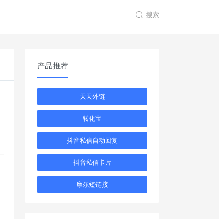
搜索
产品推荐
天天外链
，
转化宝
或
抖音私信自动回复
抖音私信卡片
摩尔短链接
添
助
置