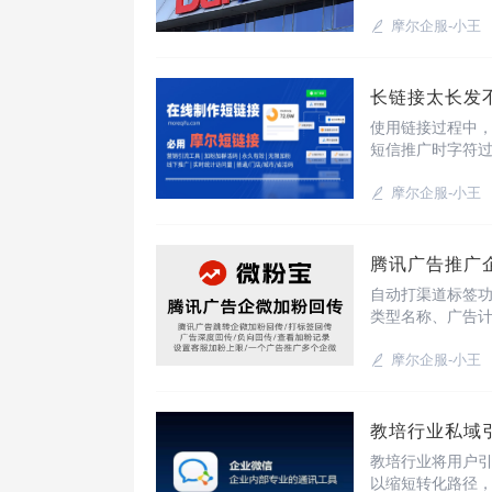
告数据还支持深
型提供依据。如
摩尔企服-小王
长链接太长发
使用链接过程中
短信推广时字符
成短链、自定义
注册与登录前往摩尔
摩尔企服-小王
腾讯广告推广
自动打渠道标签
类型名称、广告
称、客户添加时
能，可以提升客
摩尔企服-小王
教培行业私域
教培行业将用户
以缩短转化路径