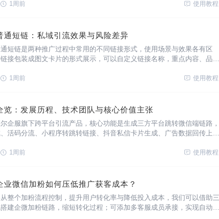
私信内分享提升客户点击率，可制作跳转到个
1周前
使用教程
普通短链：私域引流效果与风险差异
普通短链是两种推广过程中常用的不同链接形式，使用场景与效果各有区
将链接包装成图文卡片的形式展示，可以自定义链接名称，重点内容、品
查看卡片链接指向内容，使用小狐卡片即可生成，且无风险拦截提示，普通短
短，字符精简，优化了链接形式，引流效果不如卡
1周前
使用教程
全览：发展历程、技术团队与核心价值主张
摩尔企服旗下跨平台引流产品，核心功能是生成三方平台跳转微信端链路
成、活码分流、小程序转跳转链接、抖音私信卡片生成、广告数据回传上
等功能，是构建私域流量的品牌工具。一、发展历程1、产品上线：产品
线，基础功能是构建跳转链接，支持微信外
1周前
使用教程
企业微信加粉如何压低推广获客成本？
要从整个加粉流程控制，提升用户转化率与降低投入成本，我们可以借助
现搭建企微加粉链路，缩短转化过程；可添加多客服成员承接，实现自动
发送欢迎语，提升客服对接效率；广告数据支持深度回传上报，提升广告