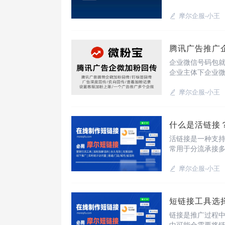
这款三方工具即
信卡片在不同场
摩尔企服-小王
腾讯广告推广
企业微信号码包
企业主体下企业
每一名企微接待
送欢迎语，可实
摩尔企服-小王
什么是活链接
活链接是一种支持
常用于分流承接
创建实现，可随
接？一、注册与登
摩尔企服-小王
短链接工具选
链接是推广过程