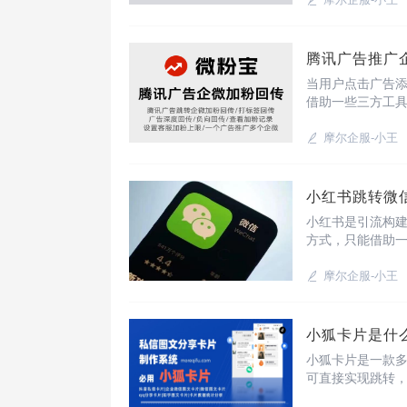
面；排查方案：
腾讯广告推广
当用户点击广告
借助一些三方工
落地页匹配专属
化运营。使用渠
摩尔企服-小王
小红书跳转微
小红书是引流构
方式，只能借助
可用于小红书广告
景投放链接，用
摩尔企服-小王
小狐卡片是什
小狐卡片是一款
可直接实现跳转
升链接点击率，