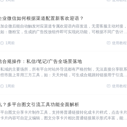
进入工具后台查看是否授权上架小程序，小程
企业微信如何根据渠道配置新客欢迎语？
添加企微后能自动触发对应渠道专属欢迎语内容发送，无需客服主动对接
具如：微粉宝，生成的广告投放组件即可实现此功能，可根据不同广告计
渠道欢迎语，及自动备注打上标签，不同广告计划匹配不同欢迎语进行差
道欢迎语可实现哪些功能？欢迎语可一次性发送
1周前
使用教程
信合规操作：私信/笔记/广告全场景落地
建私域的主要场所，所有平台对站外导流都有严格控制，无法直接分享联
一些市面上常用三方工具，如：天天外链，可生成合规跳转链接用于引流
平台、私信、笔记等场景。{天天外链}实际使用效果在广告/私信/笔记等
户点击进入落地页，配置引导点击跳转
1周前
使用教程
么？多平台图文引流工具功能全面解析
多平台图文分享卡片制作工具，支持将普通链接转化成卡片样式，点击卡
，卡片内容可自定义编辑，图文分享卡片相比普通链接展示形式丰富，能
是构建私域流量常用工具。多平台图文引流工具功能及使用场景抖音私信