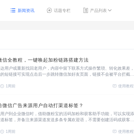
新闻资讯
话题专栏
产品列表
微信全教程，一键唤起加粉链路搭建方法
触达用户或重新找回老用户，内容中留下联系方式操作繁琐、转化效果差
成的短链接可实现点击后一步跳转微信加好友页面，链接不会被平台拦截
企微、微信群、公众号、小程序等微信端页面，是构建私域场景的必备工
能的短链接有什么优势？降低推广成本：短信计费
1周前
使用教程
给微信广告来源用户自动打渠道标签？
流用户到企业微信时，借助微粉宝的活码加粉和获客助手功能，可以实现
渠道标签，并备注来源渠道发送多条专属欢迎语，不需要创建活码或获客
需搭建一个广告回传组件即可，还支持打标签广告数据回传上报。如何配
、注册与授权前往微粉宝官网(网站：h
1周前
使用教程