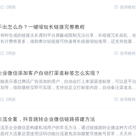
度转化事件回传上报，如用户注册、加购、支付下单等行为，为优化广告
何生成跳转企小程序推广链接？一、注册账号
2周前
使用教程
不出怎么办？一键缩短长链接完整教程
，有时生成的链接太长遇到平台屏蔽或限制无法分享，长链接冗长杂乱，
过长计费将更多，借助摩尔短链接可快速将长链接缩短使用，还支持批量
独家域名，增强链接品牌度，提升链接点击率。如何快速生成短链接？一
活链接官网（入口：https://
2周前
使用教程
企业微信添加客户自动打渠道标签怎么实现？
功能表示通过腾讯广告添加的用户，自动会打上来源渠道标签，可以是平
计划等，借助微粉宝即可实现，支持自定义打标签内容，自动备注渠道名
间，发送专属渠道欢迎语等功能。自动打渠道标签、备注及发送欢迎语功
服成员对接效率，自动化精准度高，避免手动添加出现
2周前
使用教程
引流全案，抖音跳转企业微信链路搭建方法
引流至企业微信是构建私域用户的常见方法，通过链接跳转企微这种方式
，面对大流量还需使用活码功能分流避免添加频繁导致账号异常，天天外