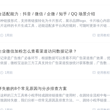
配能力：抖音 / 微信 / 企微 / 知乎 / QQ 场景介绍
种链接形式，支持将链接转化为卡片形式，展示品牌logo、卡片核心内容
卡片这样的卡片生成工具，还能适配多平台风控规则，可随时更新卡片链
成、管理多种卡片链接，实时查看访问各类型卡片数据统计。{小狐卡片
使用场景及优势抖音场景将微信外链
1周前
使用教程
企业微信加粉怎么查看渠道访问数据记录？
据记录是广告推广必备环节，根据数据可以查看不同广告渠道推广效果，
做依据，微粉宝这款三方工具支持分广告渠道投放统计获客数据，广告数
报。支持哪些数据统计有什么效果？渠道数据：区分不同广告计划、落地
、转化数据，将不同广告渠道具体引流效果量化
1周前
使用教程
序失败的8个常见原因与分步排查方案
链这样的三方工具将小程序转成跳转链接推广使用时，在跳转全流程中每
导致跳转失败，我们分析一些常见原因及排查方法。一、跳转小程序链接
：创建跳转链接过程中参数配置有误，点击链接跳转后无法进入小程序页
1周前
使用教程