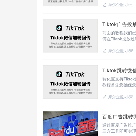
型精准度，优化整
摩尔企服-小王
Tiktok广
前面的教程我们已
何在Tiktok投
报。1、点击Tikt
索收集” -
摩尔企服-小宋
Tiktok跳
转化宝支持Tikt
教程首先您确保
1、转化宝后台-获
摩尔企服-小宋
百度广告跳转
通过百度广告推
三方工具即可实