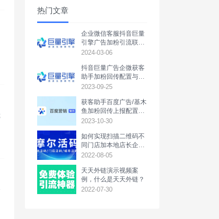
热门文章
企业微信客服抖音巨量
引擎广告加粉引流联调
回传配置教程
2024-03-06
制
抖音巨量广告企微获客
助手加粉回传配置与联
调教程
2023-09-25
获客助手百度广告/基木
鱼加粉回传上报配置教
优
程
2023-10-30
据
页
如何实现扫描二维码不
同门店加本地店长企业
微信或本地活动群
2022-08-05
天天外链演示视频案
例，什么是天天外链？
一
2022-07-30
参