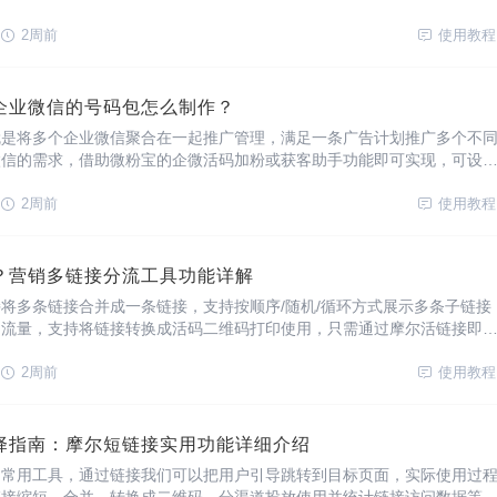
可满足以上功能，还支持搭建广告落地页，生成短链接、广告回传链接、
景使用。如何生成跳转企业微信的链接？一、
2周前
使用教程
企业微信的号码包怎么制作？
就是将多个企业微信聚合在一起推广管理，满足一条广告计划推广多个不
微信的需求，借助微粉宝的企微活码加粉或获客助手功能即可实现，可设
成员有效期、访问上限值，还支持不同渠道来源用户自动备注、打标签、
现加粉开口回传、深度回传、负向回传等功能。使
2周前
使用教程
？营销多链接分流工具功能详解
将多条链接合并成一条链接，支持按顺序/随机/循环方式展示多条子链接
多流量，支持将链接转换成活码二维码打印使用，只需通过摩尔活链接即
时更新链接所跳转指向的子链接，而活链接无需变化。如何快速生成活链
录前往摩尔活链接官网（入口：http
2周前
使用教程
择指南：摩尔短链接实用功能详细介绍
中常用工具，通过链接我们可以把用户引导跳转到目标页面，实际使用过