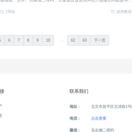
链接缩短、合并、转换成二维码，分渠道投放使用并统计链接访问数据等
尔短链接即可实现，此外还支持更多丰富功能。
2周前
使用教程
...
5
6
7
8
9
10
62
63
下一页
接
联系我们
户
地址 :
北京市昌平区北清路1号
链
电话 :
点击查看
微信 :
见右侧二维码