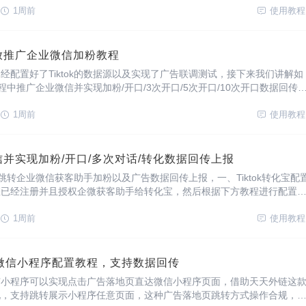
个加粉环节来降低成本。{微粉宝}如何使用
1周前
使用教程
告投放推广企业微信加粉教程
经配置好了Tiktok的数据源以及实现了广告联调测试，接下来我们讲解如
放过程中推广企业微信并实现加粉/开口/3次开口/5次开口/10次开口数据回传
ok广告管理平台左侧 推广系列 - 点击广告组 - 点击创建 - 推广目标选择 “线
1周前
使用教程
转微信并实现加粉/开口/多次对话/转化数据回传上报
ok跳转企业微信获客助手加粉以及广告数据回传上报，一、Tiktok转化宝配
您已经注册并且授权企微获客助手给转化宝，然后根据下方教程进行配置
客链接列表-获客推广链接-广告回传链接-Tiktok-前往修改配置；2、进入
1周前
使用教程
微信小程序配置教程，支持数据回传
广小程序可以实现点击广告落地页直达微信小程序页面，借助天天外链这
现，支持跳转展示小程序任意页面，这种广告落地页跳转方式操作合规，