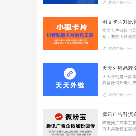
片：常用于抖音
摩尔企服-小王
图文卡片对比
图文卡片链接与
别，图文卡片是
logo等，直观
链即将长链接缩
摩尔企服-小王
天天外链品牌
天天外链是一款
具备微信外链生
报、转化数据统计
2020年正式上
摩尔企服-小王
腾讯广告引流
降低推广成本主
方工具微粉宝实
备注、打标签、