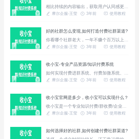
相比持续的内容输出，获取用户认同感更加
简单，但是单一的价值输出也容易引起疲
摩尔企服-王莹
3年前
使用教程
劳，很难建立持续付费的习惯。既然单靠内
容
好的社群怎么变现,如何打造付费社群渠道?
你看哪个社群老大，一年不赚个百万以上，
一个训练营，一个项目培训，就有可能破百
摩尔企服-王莹
3年前
使用教程
万了，有人说了：标题党，这样就能获利百
万吗？长期混圈子都应该清楚，这个真没有
收小宝-专业产品资源/知识付费系统
一点水份。
如何实现付费进群系统、付费加微系统、知
识付费系统、资源付费系统、商品购买系统
摩尔企服-王莹
3年前
使用教程
等需求呢，今天我们将会介绍使用收小宝实
现企业流量变现需求。
收小宝官网是多少，收小宝可以实现什么？
收小宝是一个专业知识付费/群收费/企业收
款系统，支持支付宝、微信快速接入收款；
摩尔企服-王莹
3年前
使用教程
可实现付费进群，付费购买资料，知识付费
等使用场景。
如何选择好的社群,如何创建付费社群渠道?