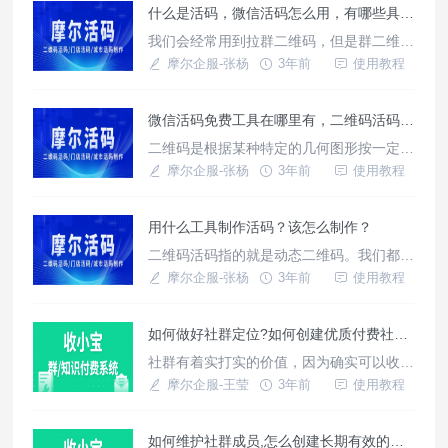
什么是活码，微信活码怎么用，有哪些具体的优势？
我们会经常用到拉群二维码，但是群二维码
存在7天失效的问题，如不能及时维护，会
摩尔企服-张杨
3年前
使用教程
造成客户流失。万一他还是关键的潜在客
户，那对于企业来说是一个较大的损失。
微信活码免费工具在哪里有，二维码活码有哪些优势！如何生成？
二维码是根据某种特定的几何图形按一定规
律形成的一个记录数据符号信息的图片，将
摩尔企服-张杨
3年前
使用教程
二维码图像输入设备或放入光电扫描设备即
可自动识别信息。二维码具有便捷、新奇、
用什么工具制作活码？该怎么制作？
易于传播的特点，重点是免费。与手机的结
合使二维码得到更为广泛的应用，只要使用
二维码活码指的就是动态二维码。我们都知
带有摄像功能的手机作为一种图形输入设备
道扫描一个正常的二维码后会跳出一个信息
摩尔企服-张杨
3年前
使用教程
即可实现二维码的扫描，进行产品、网
页面链接，因为这个二维码就是指向这个链
接的。如果扫码后的内容可以发生更改，而
如何做好社群定位?如何创建优质付费社群引流渠道?
且二维码本身不需要进行更换，那么这个二
维码就是动态二维码。简单来说，动态二维
社群有着实打实的价值，因为确实可以收集
码扫码后的内容是可以发生改变的，而静态
到非常丰富的资料,节省了用户不少的时间
摩尔企服-王莹
3年前
使用教程
二维码扫描后的内容无法更改。
成本。并且通过资料变现的模式打造了一个
利益共同
如何维护社群成员,怎么创建长期有效的付费社群渠道?