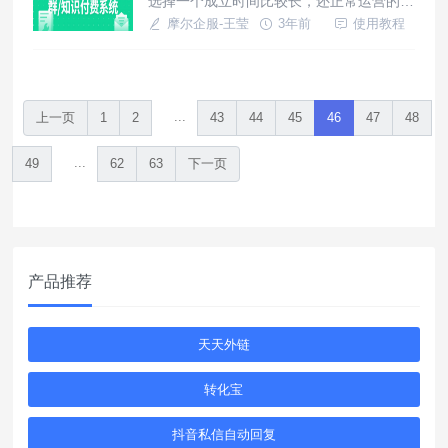
选择一个成立时间比较长，还正常运营的社
群。除了看行业内的能力，作品，口碑和影
摩尔企服-王莹
3年前
使用教程
响力。还要看规模决定服务质量。太大的就
不太适合.看公开渠道上的内容，比如公众
号推文、活动、会员的评价等
...
上一页
1
2
43
44
45
46
47
48
...
49
62
63
下一页
产品推荐
天天外链
转化宝
抖音私信自动回复