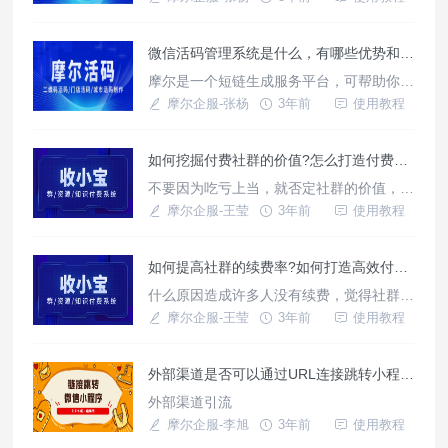
站报纸杂志上二维码随处可见，我们只需要
手机简单扫一下就能支付，读取更多的数据
微信活码管理系统是什么，有哪些优势和特点
和应用，二维码的应用使商品流通追溯更贱
便捷，对于商品防伪和食品安全来讲都具有
摩尔是一个短链生成服务平台，可帮助你生
重要意义，但是现有的二维码还是存在很多
成短链接，如微信外链、小程序外链、抖音
摩尔企服-张杨
3年前
使用教程
缺点，比如时效期短，不具有灵活性
卡片外链等，实现从短信直接跳转到小程
序、生成抖音私信卡片/抖音私信名片，实
如何挖掘付费社群的价值?怎么打造付费社群引流渠道?
现从抖音直接跳转到微信、从抖音直接唤醒
微信添加好友等功能，帮助你进行私域引流
不要因为吃亏上当，就否定社群的价值，看
转化。
谁收钱的就都是割韭菜。一定要清楚认识到
摩尔企服-王莹
3年前
使用教程
社群的价值,想要有收获，还得加入付费社
群，付费社群可以理解为你走捷径的工具。
如何提高社群的续费率?如何打造高效付费社群渠道
因为付费本身已经帮你做了一些人群的筛
选，且帮你聚集了这么多同频的人在一起。
什么原因造成许多人没有续费，觉得社群不
学会充分利用社群的价值,有很多人加入资
好、被割韭菜了?很重要的一点就是没有拿
摩尔企服-王莹
3年前
使用教程
源型的付费社群比较多，尤其是老板、
到自己想要的东西。在社群内付出和收获不
是正比,
外部渠道是否可以通过URL连接跳转小程序？
外部渠道引流
摩尔企服-李旭
3年前
使用教程