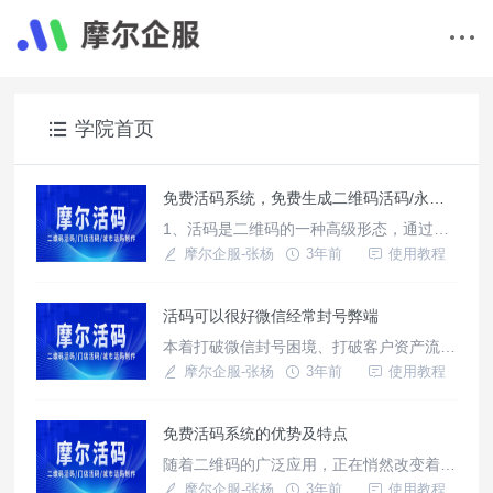
学院首页
免费活码系统，免费生成二维码活码/永久码
1、活码是二维码的一种高级形态，通过短
网址指向保存在云端的信息。图案和普通二
摩尔企服-张杨
3年前
使用教程
维码比较更简单更易扫描，而且可以随时更
改云端内容，做到同一个图案，不同的内
活码可以很好微信经常封号弊端
容。极大的方便了二维码的印刷管理，还可
以先印刷图案，后填写内容。
本着打破微信封号困境、打破客户资产流失
困境、打破销售沟通监管困境、打破客户转
摩尔企服-张杨
3年前
使用教程
化困境的目的，摩尔短链接活码系统肩负着
重大使命应运而生！
免费活码系统的优势及特点
随着二维码的广泛应用，正在悄然改变着我
们的生活，在各类商品店铺，广告，各大网
摩尔企服-张杨
3年前
使用教程