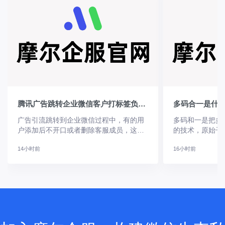
腾讯广告跳转企业微信客户打标签负向回传怎么设置？
广告引流跳转到企业微信过程中，有的用
多码和一是把多
户添加后不开口或者删除客服成员，这种
的技术，原始子
客户往往是非意向用户，通过微粉宝广告
时新增、更新、
14小时前
16小时前
数据负向回传功能，可以将这种无效低质
图案保持不变，
量客户打上负向标签后，回传至广告平台
子码，常常用于
优化模型，减少对低质用户推流，结合浅
码，可实现永久
层回传、深度转化回传优化广告提升广告
而活码指向内容
推广获客精准度。如何配置客户打标签负
建活码二维码？
向回传？
接入口