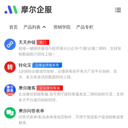
首页
产品列表
营销学院
产品专栏
公众号小程序企微加粉引流神
天天外链
热门
联系微信客服
进入控制台
器
链接一键跳转微信小程序展示公众号/个微/企微二维码，支持加
粉数据统计回传上报！
支持跳转小程序、公众号、个人微信、微信群、企业微信、视
频号等;兼容短信、邮件、知乎、百度、QQ、头条、抖音、微
转化宝
企微金牌服务商
博、H5网页等市面上几乎所有APP。
1步跳转企微成功加粉，企微获客助手各大广告平台加粉、首
次、多次发送消息数据回传上报。
查看产品详情
摩尔微客
企业微信客服
企业微信智能客服,也可用于跳转客服发送二维码加粉引流；支持
各大平台成功加粉回传。
摩尔问答表单
问答式表单/私信表单落地页制作，可用于筛选客户使加粉数据更
我们的产品
精准。