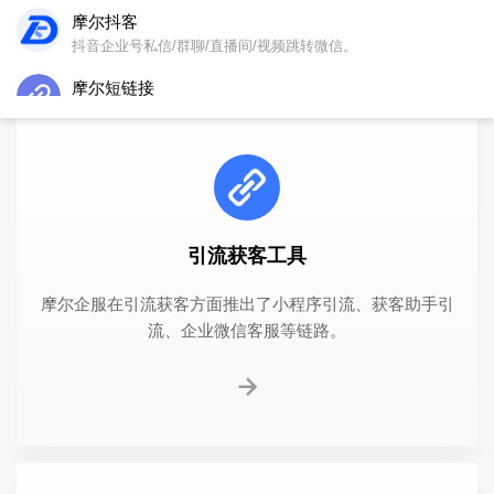
摩尔抖客
深入了解用户需求，致力打造最好用的企业专业运营管理工
抖音企业号私信/群聊/直播间/视频跳转微信。
具。
摩尔短链接
短链接、二维码活码、城市活码、门店活码、活链接生成工具。
收小宝
付费落地页/付费进群/知识付费系统搭建，支持个人/企业收款。
小狐卡片
抖音私信卡片，微信/知乎等分享图文卡片制作。
引流获客工具
企业微信活码
推荐
摩尔企服在引流获客方面推出了小程序引流、获客助手引
企业微信联系我/群聊二维码生成，智能分配/自动打标签/渠道统
流、企业微信客服等链路。
计/ 永久有效二维码。
微粉通
公众号管理
公众号渠道二维码/聚合回复/模板消息推送/定时推送/自动回复。
微粉宝
提供抖音来客、腾讯广告等加微链路搭建；并且实现广告线索聚
合管理以及实时推送。