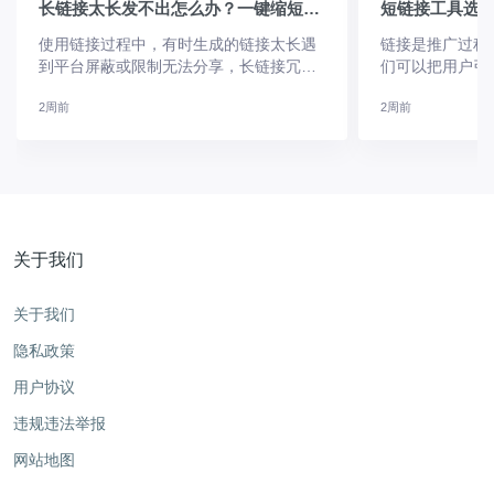
长链接太长发不出怎么办？一键缩短长链接完整教程
使用链接过程中，有时生成的链接太长遇
链接是推广过程
到平台屏蔽或限制无法分享，长链接冗长
们可以把用户引
杂乱，在短信推广时字符过长计费将更
使用过程中可能
2周前
2周前
多，借助摩尔短链接可快速将长链接缩短
并、转换成二维
使用，还支持批量生成短链、自定义独家
计链接访问数据
域名，增强链接品牌度，提升链接点击
链接即可实现，
率。如何快速生成短链接？一、注册与登
能。
录前往摩尔活链接官网（入口：https://
关于我们
关于我们
隐私政策
用户协议
违规违法举报
网站地图