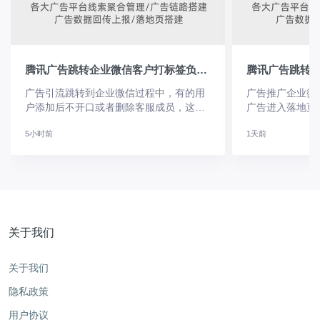
腾讯广告跳转企业微信客户打标签负向回传怎么设置？
广告引流跳转到企业微信过程中，有的用
广告推广企业微
户添加后不开口或者删除客服成员，这种
广告进入落地页
客户往往是非意向用户，通过微粉宝广告
名片页面，点击
5小时前
1天前
数据负向回传功能，可以将这种无效低质
留存客户转化，
量客户打上负向标签后，回传至广告平台
流失，提升用户
优化模型，减少对低质用户推流，结合浅
本，借助微粉宝
层回传、深度转化回传优化广告提升广告
降低推广成本。
推广获客精准度。如何配置客户打标签负
转化链路过长或
向回传？
通过工具活
关于我们
关于我们
隐私政策
用户协议