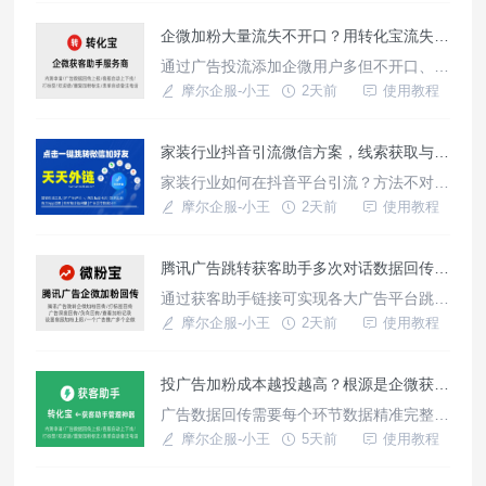
这些功能想必您已经在转化宝/云企码后台
企微加粉大量流失不开口？用转化宝流失回传优化广告模型
完成了配置
通过广告投流添加企微用户多但不开口、没
几天就流失，这种现象往往是广告模型不够
摩尔企服-小王
2天前
使用教程
精准造成，广告数据反馈的是加粉用户，而
不是有效的精准用户数据，通过转化宝获客
家装行业抖音引流微信方案，线索获取与私域转化
助手广告数据回传功能，可优化广告模型，
适用多个广告平台，多种回传方式，数据链
家装行业如何在抖音平台引流？方法不对频
路闭环完整，一个平台解决获客及广告数据
频被限流，广告投放转化低消耗高，使用天
摩尔企服-小王
2天前
使用教程
回传模型优化问题。如何配置广告回
天外链这款工具生成的跳转链接，能在平台
内合规使用，点击链接跳转微信端，可用于
腾讯广告跳转获客助手多次对话数据回传上报如何实现？
广告投放，生成短链、私信卡片使用，支持
活码分流构建私域用户提升获客转化率。如
通过获客助手链接可实现各大广告平台跳转
何生成这种跳转链接？一、注册账号访问天
企微加粉，官方仅支持首次开口数据自动回
摩尔企服-小王
2天前
使用教程
天外链官网（网站入口：htt
传上报，借助微粉宝这样的三方工具可实现
多次开口数据回传上报，深度转化数据回传
投广告加粉成本越投越高？根源是企微获客助手没有完整数据闭环
上报，支持客服手动打标签回传，区分有效
用户转化行为上报至广告平台，这种方式回
广告数据回传需要每个环节数据精准完整获
传数据更精准，优化广告投放效果好，引流
取，才能使广告平台模型优化依据数据完
摩尔企服-小王
5天前
使用教程
用户质量更高。如何配置获客助手
整，转化宝获客助手是一款企微引流全链路
搭建平台，适用于市面上常见广告平台，除