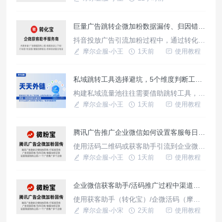
报等。
页面，点击添加成为好友，开启对话留存客
使用教程
户转化，每一个环节都会造成用户流失，提
巨量广告跳转企微加粉数据漏传、归因错乱？一文讲清Click ID参数透传要点
升用户转化率可用降低获客成本，借助微粉
宝这款工具从以下几方面可降低推广成本。
抖音投放广告引流加粉过程中，通过转化宝
一、缩短链路提升转化率转化链路过长或复
获客助手加粉链路为点击广告进入落地页，
摩尔企服-小王
1天前
使用教程
杂容易导致用户流失，通过工具活
点击落地页跳转按钮进入企微名片加好友页
面，可直接添加开启对话，每个环节点击转
私域跳转工具选择避坑，5个维度判断工具是否靠谱
化数据都支持统计回传，若广告模型不精
准，各环节数据差别过大可能是Click ID参
构建私域流量池往往需要借助跳转工具，市
数透传失败。Click ID是每一次点击广告平
面上各类工具参差不齐，如何判断工具是否
摩尔企服-小王
1天前
使用教程
台生成的唯一身份识
靠谱？一、链路稳定性与兼容性链路在跳转
过程中稳定性是最重要的，链路的稳定保障
腾讯广告推广企业微信如何设置客服每日加粉上限？
跳转过程流量完整转化；支持全平台覆盖，
在不同使用场景专门的链接，如：短信场景
使用活码二维码或获客助手引流到企业微信
用短链接，不同广告平台投放用对应平台广
时，设置客服成员每日加粉上限可用控制每
摩尔企服-小王
1天前
使用教程
告回传链接，而不是全场景通用
个账号可访问次数，避免访问过载触发平台
风控，同时控制成员接待用户数量，做到及
企业微信获客助手/活码推广过程中渠道欢迎语发送失败原因？
时接待客户，提升用户服务质量，借助微粉
宝这款工具即可配置，支持在一条广告计划
使用获客助手（转化宝）/企微活码（摩尔
内添加多企业主体成员，还能设置客服每日
微客）进行推广的时候，希望通过不同渠道
摩尔企服-小宋
2天前
使用教程
上下线时间、展示有效期等。{微粉
加粉的客户发送不同的欢迎语以及打标签，