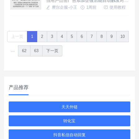
当用户点击广告添加企微后能自动触发对应
入小程序页面；排查方案：进入工具后台查
渠道专属欢迎语内容发送，无需客服主动对
摩尔企服-小王
1周前
使用教程
看是否授权上架小程序，小程
接，借助一些三方工具如：微粉宝，生成的
广告投放组件即可实现此功能，可根据不同
广告计划落地页匹配专属渠道欢迎语，及自
动备注打上标签，不同广告计划匹配不同欢
上一页
1
2
3
4
5
6
7
8
9
10
迎语进行差异化运营。使用渠道欢迎语可实
现哪些功能？欢迎语可一次性发送
...
62
63
下一页
产品推荐
天天外链
转化宝
抖音私信自动回复