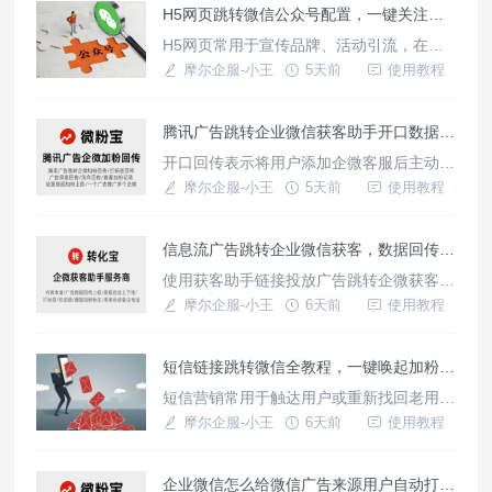
H5网页跳转微信公众号配置，一键关注链路设置方法
了搭建获客助手链路，还能搭建广告落地
页，配置广告回传，全链路深层次转化数据
H5网页常用于宣传品牌、活动引流，在微
统一回传上报，提升广告推流精准度，降低
信外网页无法直接关注公众号，借助天天外
摩尔企服-小王
5天前
使用教程
广告投放成本。如何使用转化宝获客助手创
链生成的外链可实现直接跳转展示微信公众
号关注页面/公众号文章/公众号二维码页
腾讯广告跳转企业微信获客助手开口数据回传上报怎么实现？
面，可直接长按识别二维码进入账号主页，
点击关注按钮直接关注账号。外链一键关注
开口回传表示将用户添加企微客服后主动发
有什么优势？提升转化效果：公众号是构建
起对话的行为归因回传至广告平台，优化广
摩尔企服-小王
5天前
使用教程
私域场所常用平台，一键关注无需
告模型，借助像微粉宝这样的三方工具还支
持多次开口回传，深度转化行为打标签回传
信息流广告跳转企业微信获客，数据回传总出错？3个核心坑千万别踩
上报等，无需复杂的技术开发能力，借助工
具获客助手回传组件功能即可搭建。
使用获客助手链接投放广告跳转企微获客，
是企微引流常用方式，直接跳转账号名片页
摩尔企服-小王
6天前
使用教程
面，转化效果好，链路搭建好广告回传数据
却出错，会导致广告模型不精准、效果越来
短信链接跳转微信全教程，一键唤起加粉链路搭建方法
越差，通过转化宝获客助手搭建广告回传链
路可避免踩坑，兼容平台广，适用于各个视
短信营销常用于触达用户或重新找回老用
频、资讯、浏览器、知识分享软件等市面上
户，内容中留下联系方式操作繁琐、转化效
摩尔企服-小王
6天前
使用教程
常见平台。信息流广告跳转企微数据
果差，借助天天外链生成的短链接可实现点
击后一步跳转微信加好友页面，链接不会被
企业微信怎么给微信广告来源用户自动打渠道标签？
平台拦截或失效，还能跳转企微、微信群、