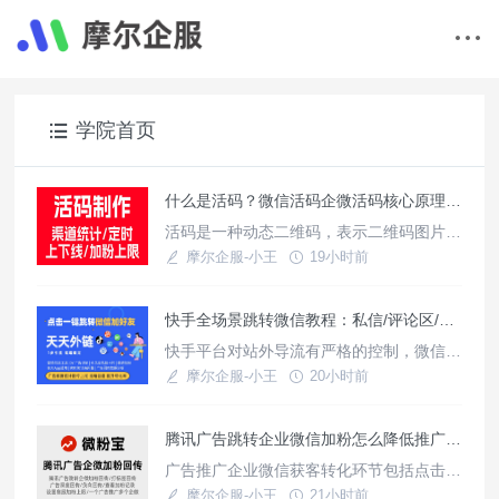
学院首页
什么是活码？微信活码企微活码核心原理与作用详解
活码是一种动态二维码，表示二维码图片不
变，扫描二维码后所指向的内容可以更改发
摩尔企服-小王
19小时前
生变化，常常用于制作打印宣传物料使用，
使用教程
微信/企微活码就是把多个微信/企微二维码
快手全场景跳转微信教程：私信/评论区/小铃铛/磁力引擎广告
合并成一个活码使用，支持按规则切换展示
多个二维码实现分流的效果，统计不同渠道
快手平台对站外导流有严格的控制，微信端
活码访问数据。微信活码/企微活码核心原
常常用于承载私域流量，通过天天外链这款
摩尔企服-小王
20小时前
理与作用一、核心原理活码核
三方工具搭建合规中转页，可实现快手私
使用教程
信/评论区/小铃铛/广告等场景点击链接一键
腾讯广告跳转企业微信加粉怎么降低推广成本？
跳转微信端，规避平台风控，支持活码分
流，生成跳转短链接、广告回传链接，统计
广告推广企业微信获客转化环节包括点击广
各环节转化数据，磁力引擎平台数据回传上
告进入落地页，点击添加按钮进入企微名片
摩尔企服-小王
21小时前