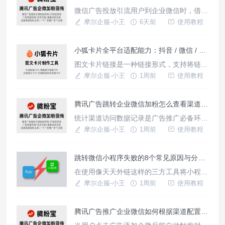
公众号、小程序等微信端页面，是构建私域
微信广告投放引流用户到企业微信时，借助
场景的必备工具。使用跳转功能的短链接有
微粉宝的活码加粉和获客助手功能，可以实
摩尔企服-小王
6天前
使用教程
什么优势？降低推广成本：短信计费
现添加用户自动打上渠道标签，并备注来源
渠道发送多条专属欢迎语，不需要创建活码
小狐卡片全平台适配能力：抖音 / 微信 / 企微 / 知乎 / QQ 场景介绍
或获客助手链接使用，只需搭建一个广告回
传组件即可，还支持打标签广告数据回传上
图文卡片链接是一种链接形式，支持将链接
报。如何配置分渠道打标签？1、注册与授
转化为卡片形式，展示品牌logo、卡片核心
摩尔企服-小王
1周前
使用教程
权前往微粉宝官网(网站：h
内容及描述，像小狐卡片这样的卡片生成工
具，还能适配多平台风控规则，可随时更新
腾讯广告跳转企业微信加粉怎么查看渠道访问数据记录？
卡片链接，一个平台可生成、管理多种卡片
链接，实时查看访问各类型卡片数据统计。
统计渠道访问数据记录是广告推广必备环
{小狐卡片制作工具}适配平台使用场景及优
节，根据数据可以查看不同广告渠道推广效
摩尔企服-小王
1周前
使用教程
势抖音场景将微信外链
果，优化广告投放策略做依据，微粉宝这款
三方工具支持分广告渠道投放统计获客数
跳转微信小程序失败的8个常见原因与分步排查方案
据，广告数据深度转化回传上报。支持哪些
数据统计有什么效果？渠道数据：区分不同
在使用像天天外链这样的三方工具将小程序
广告计划、落地页统计访问、点击、转化数
转成跳转链接推广使用时，在跳转全流程中
摩尔企服-小王
1周前
使用教程
据，将不同广告渠道具体引流效果量化
每一个环节都有可能导致跳转失败，我们分
析一些常见原因及排查方法。一、跳转小程
腾讯广告推广企业微信如何根据渠道配置新客欢迎语？
序链接参数配置错误原因：创建跳转链接过
程中参数配置有误，点击链接跳转后无法进