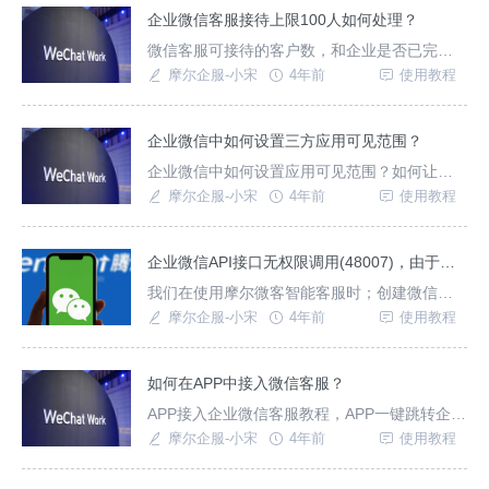
企业微信客服接待上限100人如何处理？
微信客服可接待的客户数，和企业是否已完成
主体验证、是否绑定视频号相关。企业未完成
摩尔企服-小宋
4年前
使用教程
认证微信客服累计可100人，认证未绑定每天可
接待100人；都绑定了无限制。
企业微信中如何设置三方应用可见范围？
企业微信中如何设置应用可见范围？如何让三
方平台获取企业微信通讯录，或者让企业微信
摩尔企服-小宋
4年前
使用教程
内部成员使用本应用？
企业微信API接口无权限调用(48007)，由于所需权限因互斥而未能拥有。
我们在使用摩尔微客智能客服时；创建微信客
服出现如下报错；API接口调用权限互斥，请在
摩尔企服-小宋
4年前
使用教程
企业微信管理后台“微信客服”删除其他产品。
如何在APP中接入微信客服？
APP接入企业微信客服教程，APP一键跳转企业
微信客服系统。
摩尔企服-小宋
4年前
使用教程