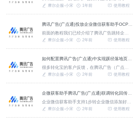
粉并实现成功加粉/首次/多次开口回传
摩尔企服-小宋
1年前
使用教程
腾讯广告(广点通)投放企业微信获客助手OCPC成功加粉/首次开口回传
前面的教程我们已经介绍了腾讯广告跳转企业
微信获客助手联调配置教程以及搭建广告落地
摩尔企服-小宋
2年前
使用教程
页，接下来开始进入投放教程，则您可以使用
腾讯广告实现在QQ广告、QQ空间、微信朋友
圈小程序等广告、QQ浏览器腾讯视频等点击链
如何配置腾讯广告(广点通)中实现蹊径落地页跳转企微获客助手？
接1步跳转企业微信加粉，缩短跳转链路提示推
很多转化宝的客户反馈，在腾讯广告（广点
广转化率，最终大幅降低推广成本。{转化宝}腾
通）投放企业微信获客助手实现1步加粉的过程
摩尔企服-小宋
2年前
使用教程
讯广告
中，无法直接投放转化宝落地页，所以本教程
帮助帮助您实现腾讯广告接入获客助手的两种
方式。{转化宝}一、直接投放转化宝落地页跳转
企微获客助手腾讯广告(广点通)联调转化回传配置教程
企业微信获客助手腾讯广点通默认支持商家投
企业微信获客助手支持1步转企业微信添加好
放在转化宝后台制作的跳转企业微信获客助手
友，您使用【转化宝】在腾讯投放广告时；可
摩尔企服-小宋
2年前
使用教程
落地页，配
以实现好友申请、成功加粉、首次开口数据回
传上报，帮助您优化推广模型以及提升推广转
化率，降低推广成本。