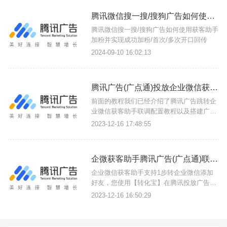
腾讯微信搜一搜/搜狗广告如何使用获客助手加粉并实现成功加粉/首次/多次开口回传？
腾讯微信搜一搜/搜狗广告如何使用获客助手
加粉并实现成功加粉/首次/多次开口回传
2024-09-10 16:02:13
腾讯广告(广点通)投放企业微信获客助手OCPC成功加粉/首次开口回传
前面的教程我们已经介绍了腾讯广告跳转企
业微信获客助手联调配置教程以及搭建广告
落地页，接下来开始进入投放教程，则您可
2023-12-16 17:48:55
以使用腾讯广告实现在QQ广告、QQ空间、
微信朋友圈小程序等广告、QQ浏览器腾讯
视频等点击链接1步跳转企业微信加粉，缩
企微获客助手腾讯广告(广点通)联调转化回传配置教程
短跳转链路提示推广转化率，最终大幅降低
推广成本。{转化宝}腾讯广告
企业微信获客助手支持1步转企业微信添加
好友，您使用【转化宝】在腾讯投放广告
时；可以实现好友申请、成功加粉、首次开
2023-12-16 16:50:29
口数据回传上报，帮助您优化推广模型以及
提升推广转化率，降低推广成本。