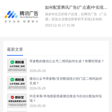
视频等点击链接1步跳转企业微信加粉，缩
如何配置腾讯广告(广点通)中实现蹊径落地页跳转企微获客助手？
短跳转链路提示推广转化率，最终大幅降低
推广成本。{转化宝}腾讯广告
很多转化宝的客户反馈，在腾讯广告（广点
通）投放企业微信获客助手实现1步加粉的
过程中，无法直接投放转化宝落地页，所以
2023-12-16 17:31:08
本教程帮助帮助您实现腾讯广告接入获客助
手的两种方式。{转化宝}一、直接投放转化
宝落地页跳转企业微信获客助手腾讯广点通
默认支持商家投放在转化宝后台制作的跳转
最新文章
企业微信获客助手落地页，配
带参数的微信公众号二维码如何生成？有哪些用途？
2026-05-29
微信公众号带参数/支持数据统计的门店二维码如何
生成？
2026-05-28
抖音来客/本地推新线索微信推送与自动分配如何实
现？
2026-05-28