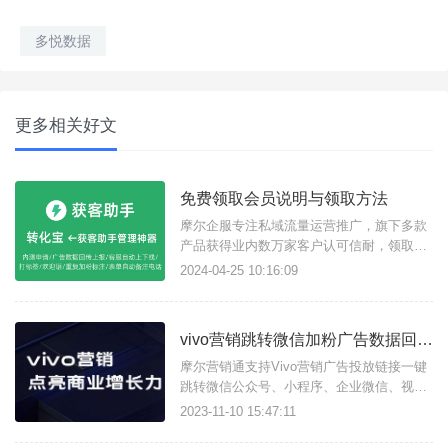
多悦数据
更多相关好文
免费领取会员说明与领取方法
摩尔企服专注私域流量运营推广，旗下多款
产品获得业内数万家客户认可信耐，领取7
天免费使用会员方法如下：
2024-04-25 10:16:09
vivo营销跳转微信加粉广告数据回传教程
摩尔营销通支持Vivo营销广告投放链接一键
跳转微信公众号、小程序、企业微信、视频
号、个人微信等加粉引流，并且实现广告数
2023-11-10 15:47:11
据ocpc/ocpm数据回传上报。