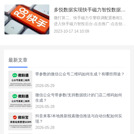
多悦数据实现快手磁力智投数据回传及联调教程
撒打算二、快手磁力引擎联调配置教程1、
进入快手磁力智投后台-点击推广-点击创建
广告；2、1.创建广告计划2.创建广告计划等
2023-10-17 14:10:09
待审核通过3.审核通过后，选择“广告创意”对
应的广告计划注意：只有投放中的广告组，
其下的创意才能预览；同一快手号预览回传
的数据只有一次有效，多次预
最新文章
带参数的微信公众号二维码如何生成？有哪些用途？
2026-05-29
微信公众号带参数/支持数据统计的门店二维码如何
生成？
2026-05-28
抖音来客/本地推新线索微信推送与自动分配如何实
现？
2026-05-28