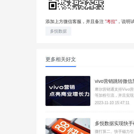
添加上方微信客服，并且备注
"考拉"
，说明
多悦数据
更多相关好文
vivo营销跳转微
摩尔营销通支持Viv
等加粉引流，并且实现广
2023-11-10 15:47:11
多悦数据实现快手
撒打算二、快手磁力引