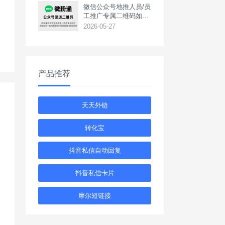
‌微信公众号地推人员/员
工推广专属二维码如何
生成？
2026-05-27
产品推荐
天天外链
转化宝
抖音私信自动回复
抖音私信卡片
摩尔短链接