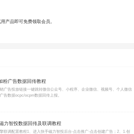
试用产品即可免费领取会员。
信加粉广告数据回传教程
o营销广告投放链接一键跳转微信公众号、小程序、企业微信、视频号、个人微信
告数据ocpc/ocpm数据回传上报。
磁力智投数据回传及联调教程
擎联调配置教程1、进入快手磁力智投后台-点击推广-点击创建广告；2、1.创