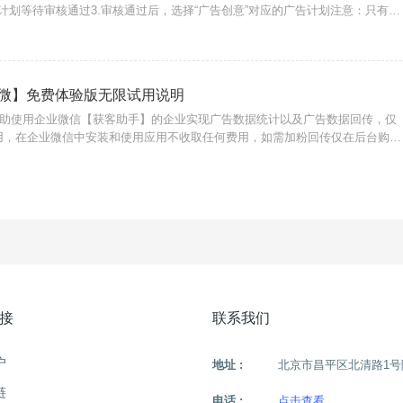
告计划等待审核通过3.审核通过后，选择“广告创意”对应的广告计划注意：只有投
创意才能预览；同一快手号预览回传的数据只有一次有效，多次预
微】免费体验版无限试用说明
助使用企业微信【获客助手】的企业实现广告数据统计以及广告数据回传，仅
用，在企业微信中安装和使用应用不收取任何费用，如需加粉回传仅在后台购买
数据}
接
联系我们
户
地址 :
北京市昌平区北清路1号
链
电话 :
点击查看