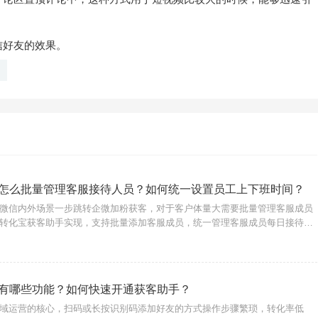
信好友的效果。
怎么批量管理客服接待人员？如何统一设置员工上下班时间？
微信内外场景一步跳转企微加粉获客，对于客户体量大需要批量管理客服成员
转化宝获客助手实现，支持批量添加客服成员，统一管理客服成员每日接待数
，设置多个兜底客服等。一、如何设置批量添加客服成员？进入转化宝后台，
微信配置】-
有哪些功能？如何快速开通获客助手？
域运营的核心，扫码或长按识别码添加好友的方式操作步骤繁琐，转化率低