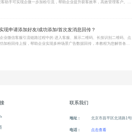
获客助手可实现企微一步加粉引流，帮助企业提升获客效率，高效管理客户。下
企业微信获客助手有哪些功能？1、一步加粉引流点击链接直达微信添加好友页
别码，1步引流
实现申请添加好友/成功添加/首次发消息回传？
企业微信客服引流链路过程中的 进入客服、展示二维码、长按识别二维码、点
功加粉回传上报，帮助企业实现多种场景广告数据回传，本教程为您解答各种
{摩尔微客}一、进入客服即客户进入微信并加载企业微信客服即回传。二、展
业
接
联系我们
户
地址 :
北京市昌平区北清路1号
链
电话 :
点击查看