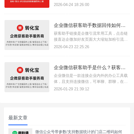
多个企微名片轮流展示，点击链接直接跳转
2026-04-24 18:26:00
展示名片，无需同意即可直接添加为好友开
启对话并自动备注打标签、发送欢迎语，缩
短加粉流程，提高客服工作效率，使用转化
企业微信获客助手数据回传如何实现？如何精准广告投放？
宝三方获客助手服务商即可生成、管理获客
助手链接。{转化宝}如何生成获
获客助手链接是企微引流常用工具，点击链
接直达企微加好友页面大大缩短加粉引流链
路，在使用链接投放广告时，广告数据回传
2026-04-23 22:25:26
功能是必备的，根据数据回传上报可以精准
广告目标客户，借助转化宝这款三方获客助
手工具服务商，即可实现此功能，无论是广
企业微信获客助手是什么？获客助手如何使用？
告代投人员或商家用户都可以使用。{转化
宝}数据回传指的是将用户在广告
企业微信是一款连接企业内外的办公工具载
体，且支持连接微信，可单聊、群聊，在微
信客服中向客户提供服务。获客助手便是链
2026-01-29 21:39:12
接企微与微信内外获客场景的工具，只需点
击获客助手链接即可跳转企微页面加好友，
可提升企业获客转化效率，降低获客成本，
获客链接支持数据统计回传。{转化宝}获客
最新文章
助手链接可以用于各场景使用，
微信公众号带参数/支持数据统计的门店二维码如何