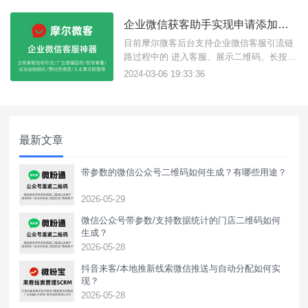
客效率，高效管理客户。下面给大家介绍转
化宝-企业微信获客助手有哪些功能？1、一
企业微信获客助手实现申请添加好友/成功添加/首次发消息回传？
步加粉引流点击链接直达微信添加好友页
面，无需扫码或长按识别码，1步引流
目前摩尔微客后台支持企业微信客服引流链
路过程中的 进入客服、展示二维码、长按识
别二维码、点击二维码名片、企微成功加粉
2024-03-06 19:33:36
回传上报，帮助企业实现多种场景广告数据
回传，本教程为您解答各种场景的回传触发
条件：{摩尔微客}一、进入客服即客户进入
微信并加载企业微信客服即回传。二、展示
最新文章
二维码当客户点击企业
带参数的微信公众号二维码如何生成？有哪些用途？
2026-05-29
微信公众号带参数/支持数据统计的门店二维码如何
生成？
2026-05-28
抖音来客/本地推新线索微信推送与自动分配如何实
现？
2026-05-28