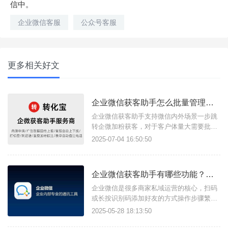
信中。
企业微信客服
公众号客服
更多相关好文
企业微信获客助手怎么批量管理客服接待人员？如何统一设置员工上下班时间？
企业微信获客助手支持微信内外场景一步跳
转企微加粉获客，对于客户体量大需要批量
管理客服成员的商家用户，可以借助转化宝
2025-07-04 16:50:50
获客助手实现，支持批量添加客服成员，统
一管理客服成员每日接待数上限、接待上下
线时间，设置多个兜底客服等。一、如何设
企业微信获客助手有哪些功能？如何快速开通获客助手？
置批量添加客服成员？进入转化宝后台，左
侧工具栏找到【企业微信配置】-
企业微信是很多商家私域运营的核心，扫码
或长按识别码添加好友的方式操作步骤繁
琐，转化率低下，借助转化宝-企微获客助手
2025-05-28 18:13:50
可实现企微一步加粉引流，帮助企业提升获