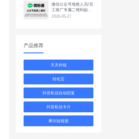
‌微信公众号地推人员/员
工推广专属二维码如何
生成？
2026-05-27
产品推荐
天天外链
转化宝
抖音私信自动回复
抖音私信卡片
摩尔短链接