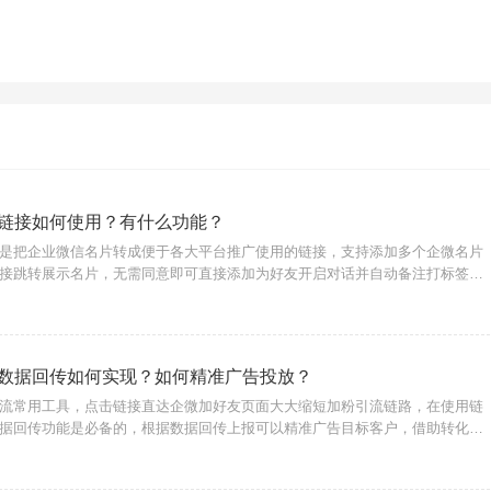
链接如何使用？有什么功能？
是把企业微信名片转成便于各大平台推广使用的链接，支持添加多个企微名片
接跳转展示名片，无需同意即可直接添加为好友开启对话并自动备注打标签、
流程，提高客服工作效率，使用转化宝三方获客助手服务商即可生成、管理获
如何生成获
数据回传如何实现？如何精准广告投放？
流常用工具，点击链接直达企微加好友页面大大缩短加粉引流链路，在使用链
据回传功能是必备的，根据数据回传上报可以精准广告目标客户，借助转化宝
服务商，即可实现此功能，无论是广告代投人员或商家用户都可以使用。{转化
用户在广告