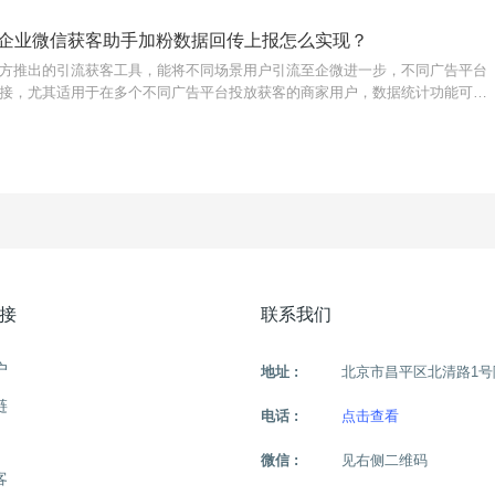
企业微信获客助手加粉数据回传上报怎么实现？
方推出的引流获客工具，能将不同场景用户引流至企微进一步，不同广告平台
接，尤其适用于在多个不同广告平台投放获客的商家用户，数据统计功能可详
及时做调整。{转化宝}广告回传链接如何创建使用？只需进入转化宝获客助手
接
联系我们
户
地址 :
北京市昌平区北清路1号
链
电话 :
点击查看
微信 :
见右侧二维码
客