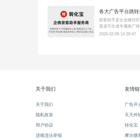
各大广告平台跳转
获客助手是企业微信官
渠道可生成专属推广链
细了解每个渠道效果并
2026-02-09 14:29:47
（入口：https://mo
关于我们
友情链
关于我们
广告开
隐私政策
天天外
用户协议
转化宝
违规违法举报
摩尔微