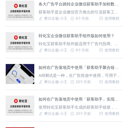
客户，借助转化宝这款三方获客助手工具服务
各大广告平台跳转企业微信获客助手加粉数据回传上报怎么实现？
商，即可实现此功能，无论是广告代投人员或
获客助手是企业微信官方推出的引流获客工
商家用户都可以使用。{转化宝}数据回传指的是
具，能将不同场景用户引流至企微进一步，不
摩尔企服-小王
6个月前
使用教程
将用户在广告
同广告平台渠道可生成专属推广链接，尤其适
用于在多个不同广告平台投放获客的商家用
户，数据统计功能可详细了解每个渠道效果并
转化宝企业微信获客助手组件版如何使用？
及时做调整。{转化宝}广告回传链接如何创建使
转化宝获客助手组件版适用于广告代投商、代
用？只需进入转化宝获客助手（入口：
运营人员，通过一个平台管理多个商家企业获
摩尔企服-小王
8个月前
使用教程
https://mo
客助手，创建广告落地页，统计不同企业多条
获客助手链接访问数据情况，商家只需自行管
理获客助手客服成员，使用十分方便。一、获
如何在广告落地页中使用「获客助手聚合链接」实现A/B测试？
客助手组件版如何使用？授权获客助手链接：
A/B测试是一种，在广告投放中使用，可用于优
进入工具后台选择获客助手链接授权功能--绑定
化网页、落地页样式设计，推广营销策略，转
摩尔企服-小王
10个月前
使用教程
企业链接，
化宝获客助手聚合链接适用于各大广告平台，
实现点击广告链接跳转企微添加客服，广告数
据回传至后台可分析链接推广效果，决策提供
如何在广告落地页中使用「获客助手」实现点击广告跳转企业微信加粉获客？
数据支持。如何创建获客助手聚合链接详见：
使用转化宝获客助手生成的获客助手链接，可
传统的A/B测试是：同一批用户 -> 看到不同版
用于各大广告平台投放使用，实现广告落地页
摩尔企服-小王
10个月前
使用教程
本
跳转企业微信加粉获客，适用于腾讯、抖音巨
量、快手磁力、百度等各大广告平台，并支持