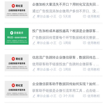
支持统计回传，若广告模型不精准，各环节数
企微加粉大量流失不开口？用转化宝流失回传优化广告模型
据差别过大可能是Click ID参数透传失败。Click
通过广告投流添加企微用户多但不开口、没几
ID是每一次点击广告平台生成的唯一身份识
天就流失，这种现象往往是广告模型不够精准
摩尔企服-小王
5天前
使用教程
造成，广告数据反馈的是加粉用户，而不是有
效的精准用户数据，通过转化宝获客助手广告
数据回传功能，可优化广告模型，适用多个广
投广告加粉成本越投越高？根源是企微获客助手没有完整数据闭环
告平台，多种回传方式，数据链路闭环完整，
广告数据回传需要每个环节数据精准完整获
一个平台解决获客及广告数据回传模型优化问
取，才能使广告平台模型优化依据数据完整，
摩尔企服-小王
1周前
使用教程
题。如何配置广告回
转化宝获客助手是一款企微引流全链路搭建平
台，适用于市面上常见广告平台，除了搭建获
客助手链路，还能搭建广告落地页，配置广告
信息流广告跳转企业微信获客，数据回传总出错？3个核心坑千万别踩
回传，全链路深层次转化数据统一回传上报，
使用获客助手链接投放广告跳转企微获客，是
提升广告推流精准度，降低广告投放成本。如
企微引流常用方式，直接跳转账号名片页面，
摩尔企服-小王
1周前
使用教程
何使用转化宝获客助手创
转化效果好，链路搭建好广告回传数据却出
错，会导致广告模型不精准、效果越来越差，
通过转化宝获客助手搭建广告回传链路可避免
企业微信获客助手数据回传如何实现？如何精准广告投放？
踩坑，兼容平台广，适用于各个视频、资讯、
获客助手链接是企微引流常用工具，点击链接
浏览器、知识分享软件等市面上常见平台。信
直达企微加好友页面大大缩短加粉引流链路，
摩尔企服-小王
3个月前
使用教程
息流广告跳转企微数据
在使用链接投放广告时，广告数据回传功能是
必备的，根据数据回传上报可以精准广告目标