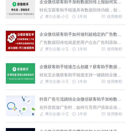
呢？首先，进入工具后台创建获客链接，添加
企业微信获客助手加粉数据回传上报如何实现？
企业成员，支持创建客服成员包统一管理客服
转化宝获客助手链接具有数据回传功能，创建
上下班时间，支持配置重复加粉过滤并设置备
获客链接投入使用即可实现多种数据回传，用
摩尔企服-小王
1年前
使用教程
注样式
户在不同转化节点操作行为都可以转化为数据
查看，以此来优化推广方案；使用获客链接投
放广告，用户在不同埋点数据回传可用于优化
企业微信获客助手如何做到超稳定的广告数据统计回传？
广告投放模型，使其推广更精准。如何创建获
广告数据回传也就是把用户点击广告到添加客
客链接？只需注册登录进入转化宝后台-创建获
服过程中，不同节点操作行为记录转化为数据
摩尔企服-小王
1年前
使用教程
客链接；配置
回传到平台，可用于分析推广转化效果并优化
运营策略。转化宝获客助手生成的获客链接具
有广告数据统计回传功能，使用过程中只需进
企微获客助手链接怎么创建？获客助手数据回传上报如何实现？
入工具后台创建广告推广链接使用即可以实现
转化宝企微获客助手链接支持一键跳转企微加
数据回传功能。具体使用方法如下：一、创建
粉，统计不同链接各渠道加粉/流失/转化数据，
摩尔企服-小王
1年前
使用教程
获客链接使用工
记录用户在不同节点中的转化数据，帮助您优
化获客过程中的转化路径；在广告投放过程
中，可以用于优化广告投放效果。{转化宝}获客
抖音广告引流跳转企业微信获客助手加粉数据回传怎么操作？
助手链接支持哪些类型的数据回传？接待客服
在抖音投放广告时，如何引导用户添加企业微
加粉/流失数据：支持统计不同渠道不同链接加
信沉淀私域流量？本文将详细介绍通过转化宝
摩尔企服-小王
1年前
使用教程
粉好友
实现抖音广告跳转企业微信获客助手加粉引流
的方法，适用于需自动分流多客服、获取用户
加粉/流失信息，统计不同广告推广计划加粉效