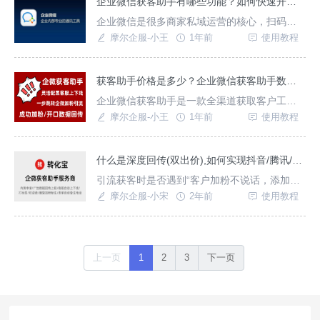
企业微信获客助手有哪些功能？如何快速开通获客助手？
果的场景。一、前期准备开通企业微信-需企业
企业微信是很多商家私域运营的核心，扫码或
认证抖音广告账户-需完成企业资质审核二、使
长按识别码添加好友的方式操作步骤繁琐，转
摩尔企服-小王
1年前
使用教程
用
化率低下，借助转化宝-企微获客助手可实现企
微一步加粉引流，帮助企业提升获客效率，高
效管理客户。下面给大家介绍转化宝-企业微信
获客助手价格是多少？企业微信获客助手数据回传怎么实现？
获客助手有哪些功能？1、一步加粉引流点击链
企业微信获客助手是一款全渠道获取客户工
接直达微信添加好友页面，无需扫码或长按识
具，通过获客链接一键跳转企微添加客服，快
摩尔企服-小王
1年前
使用教程
别码，1步引流
速将公域流量转化为私域客户，除了一键添加
好友功能，还支持数据回传统计分析，批量管
理客服上下线，搭建多种广告落地页，跳转稳
什么是深度回传(双出价),如何实现抖音/腾讯/百度ocpm深度回传？
定，支持多渠道投放，适用于不同场景。
引流获客时是否遇到“客户加粉不说话，添加微
信没转化”导致ROI急剧下降。可以使用“双出价
摩尔企服-小宋
2年前
使用教程
的投放形式”。它可以在保证浅层成本的同时优
化深层成本。
上一页
1
2
3
下一页