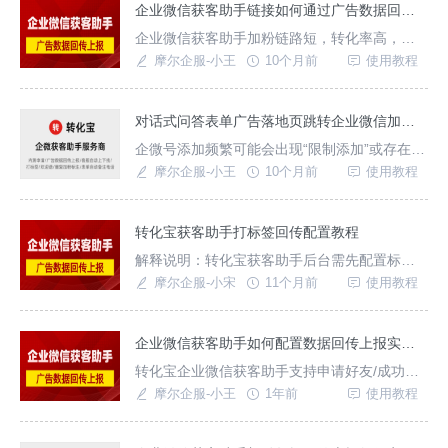
广告数据回传，优化广告投放模型；此外支持
企业微信获客助手链接如何通过广告数据回传提升加粉获客精准率？
搭建各种问答对话表单落地页页面，一次搭建
企业微信获客助手加粉链路短，转化率高，无
适用于全平台。广告落地页中使用「获客助
筛选环节，容易造成低意向用户添加过多，那
摩尔企服-小王
10个月前
使用教程
手」获客有两种模式：
么如何解决这个问题？除了可以通过添加表单
落地页筛选用户之外，还可以通过优化广告回
传提升获客精准度，转化宝获客助手服务商支
对话式问答表单广告落地页跳转企业微信加粉数据回传如何实现？
持客户申请添加好友、成功添加好友、首次发
企微号添加频繁可能会出现“限制添加”或存在封
消息回传、3/5/10开口回传外，还支持企业客服
号的风险，我们可以借助转化宝企微获客助手
摩尔企服-小王
10个月前
使用教程
打标签上报数
的企微客服管理功能，为客服账号设置每日/累
计添加上限数，配置上下线时间，平均分配用
户避免单个客服添加过多账号异常，又能缓解
转化宝获客助手打标签回传配置教程
客服承接压力；还支持设置多名兜底客服，账
解释说明：转化宝获客助手后台需先配置标签
号异常或下班时间也能保证有客服人员接待。
组，获客链接设置回传时添加需回传的企业标
摩尔企服-小宋
11个月前
使用教程
一、如何设置
签，例如：标签为【成交】、回传事件（目
标）为[回访_高潜成交]，当系统收到获客链接
的客服对用户打标签【成交】的行为之后，我
企业微信获客助手如何配置数据回传上报实现精准获客？
们查询被打标签的这个客户，如果该客户是通
转化宝企业微信获客助手支持申请好友/成功加
过转化宝获客助手后台创建的获客链接添加并
粉/首次/3/5/10次发消息数据回传上报，那在实
摩尔企服-小王
1年前
使用教程
且携带了
际投放广告时，如何创建获客链接并配置回传
规则，更好的优化广告模型，精准投放获客