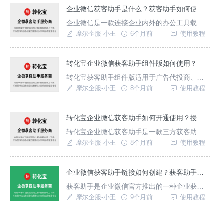
面，点击添加按钮即可开启对话；商家可统一
企业微信获客助手是什么？获客助手如何使用？
管理接待成员及客户。企业微信获客助手如何
企业微信是一款连接企业内外的办公工具载
使用？一、进入「获客助手」可以通过转化宝
体，且支持连接微信，可单聊、群聊，在微信
摩尔企服-小王
6个月前
使用教程
获客助手这款三
客服中向客户提供服务。获客助手便是链接企
微与微信内外获客场景的工具，只需点击获客
助手链接即可跳转企微页面加好友，可提升企
转化宝企业微信获客助手组件版如何使用？
业获客转化效率，降低获客成本，获客链接支
转化宝获客助手组件版适用于广告代投商、代
持数据统计回传。{转化宝}获客助手链接可以用
运营人员，通过一个平台管理多个商家企业获
摩尔企服-小王
8个月前
使用教程
于各场景使用，
客助手，创建广告落地页，统计不同企业多条
获客助手链接访问数据情况，商家只需自行管
理获客助手客服成员，使用十分方便。一、获
转化宝企业微信获客助手如何开通使用？授权版与组件版怎么选择？
客助手组件版如何使用？授权获客助手链接：
转化宝企业微信获客助手是一款三方获客助手
进入工具后台选择获客助手链接授权功能--绑定
服务商，支持创建获客助手链接、获客助手短
摩尔企服-小王
8个月前
使用教程
企业链接，
链接、获客助手广告回传链接、获客助手卡片
及获客助手聚合链接使用，实现点击链接快速
跳转企微加粉获客，高效管理企业客服成员与
企业微信获客助手链接如何创建？获客助手链接有哪些功能？
客户，广告跳转企微支持深度数据回传上报，
获客助手是企业微信官方推出的一种企业获客
适合很多通过企业微信获客的商家、运营人
的工具，支持将用户从各大平台引流至企业微
摩尔企服-小王
9个月前
使用教程
员、广告代投商等不同场
信，获客链接可用于微信内外各大短视频、社
交媒体、社群平台。很多三方工具如转化宝，