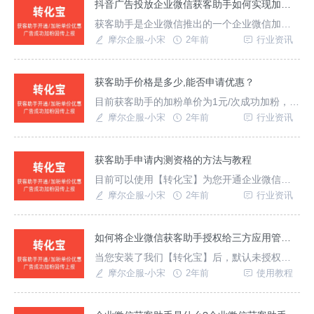
频号客服消息等场景使用。一、高客单价行业
抖音广告投放企业微信获客助手如何实现加粉数据回传上报？
更是话企业微信获客助手推荐教育培训、大健
获客助手是企业微信推出的一个企业微信加粉
康、医疗保健美容、保险等高客单价，这些行
链接功能，商家可以在投放的广告落地页实现
摩尔企服-小宋
2年前
行业资讯
业咨
加载/点击链接一键拉起企业微信加粉；简单2步
即可实现成功加粉，提升推广转化率。1、抖音
广告如何实现企业微信加粉回传？目前【转化
获客助手价格是多少,能否申请优惠？
宝】支持抖音巨量引擎、抖音星图、抖音小风
目前获客助手的加粉单价为1元/次成功加粉，开
车等加粉数据统计以及数据回传上报，帮助您
通后企微官方会赠送50次加粉名额，用完则需
摩尔企服-小宋
2年前
行业资讯
优化推广模
要自己充值。并且如果客户将您删除后再重新
添加也是需要收费的。企业微信获客助手能否
申请优惠？因为获客助手加粉成本高，所以现
获客助手申请内测资格的方法与教程
在一般都是高客单价的客户在使用本功能，如
目前可以使用【转化宝】为您开通企业微信获
果您觉得推广跳转成本高，想要申请内部低于1
客助手，【转化宝】是企业微信合作服务商；
摩尔企服-小宋
2年前
行业资讯
元/次的单
提交后即可在3个工作日内为您开通资格。
如何将企业微信获客助手授权给三方应用管理？
当您安装了我们【转化宝】后，默认未授权
【企业微信获客助手】给第三方，需要企业管
摩尔企服-小宋
2年前
使用教程
理员手动同意一下权限申请。使用手机端同意
授权1、安装转化宝后-进入企业微信手机端-消
息列表-查看获客助手推送