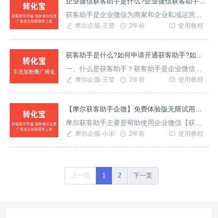
企业微信获客助手是什么?企业微信获客助手如何开通?
获客助手是企业微信为商家和企业私域运营新
出的的一款精准引流获客工具。一:获客助手的
摩尔企服-王莹
2年前
使用教程
主要作用相比较之前常见的复制搜索添加微信
好友,亦或者是需要长按识别二维码添加微信好
友的引流方式.获客助手最明显的优势就是,只需
获客助手是什么?如何申请开通获客助手?如何使用获客助手?
点击链接跳转到企业微信添加页面.实现一键直
一、什么是获客助手？获客助手是企业微信为
达,一步到位.点击输入图片描述（最多30字
私域运营新出的的一款获客工具。可以帮助企
摩尔企服-王莹
2年前
使用教程
微用户更加高效快速地添加潜在客户。普通商
家可以通过获客助手实现精准的获取目标人群,
【转化宝】是企业微信服务商，可以帮助您快
【摩尔获客助手企微】免费体验版无限试用说明
速开通企业微信【获客助手】，使用转化宝后
摩尔获客助手主要是帮助使用企业微信【获客
台即可实现获客助手链接管理、加粉数据统
助手】的企业实现广告数据统计以及广告数据
摩尔企服-小宋
2年前
使用教程
计、各大广告平
回传，仅PC端后台收取会员费用，在企业微信
中安装和使用应用不收取任何费用，如需加粉
回传仅在后台购买【互通账号即可】{多悦数据}
上一页
1
2
下一页