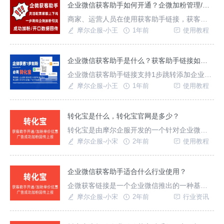
告平台均支持跳转，链路短转化率高；官方链
企业微信获客助手如何开通？企微加粉管理/标签管理
路超稳定，无需长按识别，1步引流跳转到微信
商家、运营人员在使用获客助手链接，获客助
聊天对话框进行沟通，通过以上步骤您就可以
手落地页广告跳转企业微信加粉时如何统一管
摩尔企服-小王
1年前
使用教程
创建企微获客助手
理客户？如何统计企微加粉客户来源渠道？转
化宝获客助手支持企微加粉自动打标签、自动
设置签字、重复、流失客户检测,不同渠道不同
企业微信获客助手是什么？获客助手链接如何生成？
链接加粉客户自动打标签，便于运营管理客
企业微信获客助手链接支持1步跳转添加企业微
户。
信客服成员，点击链接一键跳转企业微信，无
摩尔企服-小王
1年前
使用教程
需扫码，缩短路径提升获客转化率，降低获客
成本，支持短视频、搜索平台的广告落地页，
及短信、官网和App等全渠道引流到企业微信，
转化宝是什么，转化宝官网是多少？
可对客户分类分层精细化管理，支持加粉关键
转化宝是由摩尔企服开发的一个针对企业微信
数据回传。下面给大家介绍如何生成这样的获
获客助手开通、获客链接管理、推广加粉数据
摩尔企服-小宋
2年前
使用教程
客助手链接
管理的工具；企微获客助手支持获客助手白名
单开通及链接管理；支持落地页制作及好友申
请、成功加粉、客户首次发消息数据回传上
企业微信获客助手适合什么行业使用？
报，简单2步实现成功加粉引流，大幅提升推广
企微获客链接是一个企业微信推出的一种基础
转化率。获客助手官网地址是多少？转化官网
能力，可以实现在微信内/外的所有获客场景使
摩尔企服-小宋
2年前
行业资讯
地址为： htt
用，如腾讯/抖音/百度/快手等广告落地页、短
信、官网、App以及抖音小风车/公众号菜单/视