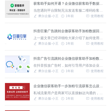
在获客助手功能基础上提供了更多丰富的功
获客助手如何开通？企业微信获客助手数据回传怎么实现？
能，无需开发即可直接使用。目前，官方推出
当您遇到平台限制无法发送客服二维码给客户
内测版本，价格为一元一次，成功添加一位顾
进行有效沟通时，可以选择使用转化宝生成的
摩尔企服-小王
1年前
使用教程
客为一次，新的企业用
获客助手链接，可实现点击链接一步跳转企
微，长按识别即可添加成功，适用于微信内外
的不同平台，比如短视频、电商、社交媒体平
抖音巨量广告跳转企微获客助手加粉数据回传配置与联调操作步骤
台、浏览器等不同app，短信、邮件以及微信内
上一篇文章已经详细给大家介绍了如何使用转
的公众号、视频号、小程序广告等场景。{转化
化宝创建获客助手链接，配置好了获客助手链
摩尔企服-小王
1年前
使用教程
宝}除了基本
接。提前在抖音后台开好广告账户。接下来分
享如何配置抖音巨量广告跳转企微获客助手加
粉数据回传与联调。抖音巨量广告跳转获客助
抖音广告引流跳转企业微信获客助手加粉数据回传怎么操作？
手加粉回传联调配置步骤如下：第一步：获取
在抖音投放广告时，如何引导用户添加企业微
广告回传链接1、登录转化宝后台→进入企微获
信沉淀私域流量？本文将详细介绍通过转化宝
摩尔企服-小王
1年前
使用教程
客助手功
实现抖音广告跳转企业微信获客助手加粉引流
的方法，适用于需自动分流多客服、获取用户
加粉/流失信息，统计不同广告推广计划加粉效
企业微信获客助手一步加粉引流获客怎么设置？企微获客助手链接创建方法
果的场景。一、前期准备开通企业微信-需企业
私域流量用户是商家可以直接触达沟通的，无
认证抖音广告账户-需完成企业资质审核二、使
需额外营销获客，很多商家在构建自己的私域
摩尔企服-小王
1年前
使用教程
用
流量时不知道用哪个平台，转化宝企业微信获
客助手可实现一步跳转企业微信加粉，各大广