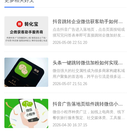
更多相关好文
抖音跳转企业微信获客助手如何搭建落地页？
点击抖音广告进入落地页，点击页面按钮或
填写完问答表单即可直接跳转企微加好友页
面，这样的广告引流方案是如何实现的？其
2026-05-08 22:51:20
实只需要借助转化宝获客助手链接功能和落
地页搭建功能即可，获客助手支持任意场景
点击链接跳转企微页面，结合落地页完成流
头条一键跳转微信加粉如何实现？跨平台引流工具使用方法
量转化的方式尤其适合商家用户构建私域流
量。简单几步快速搭建广告落地页链
微信强大的社交属性成为很多商家构建私域
用户聚集的首选地，跨平台引流是很多运营
推广人员必备技能，只需找对工具可以很简
2026-05-07 21:51:26
单实现，比如天天外链这款私域引流获客工
具，可实现头条一键跳转微信加好友，还支
持跳转微信小程序、公众号、视频号、企微
抖音广告落地页组件跳转微信小程序怎么操作？
等。功能实现原理：微信外链：核心原理是
微信外链功能，这是一种合规的支
微信小程序种类广泛，如线上电商类、线下
餐饮旅行服务预定、社交媒体类、工具服务
等功能丰富，在视频资讯、搜索引擎等平台
2026-04-30 16:37:15
不允许直接唤起小程序，这是很多商家用户