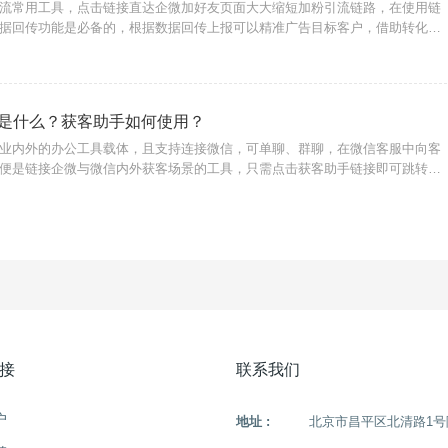
流常用工具，点击链接直达企微加好友页面大大缩短加粉引流链路，在使用链
据回传功能是必备的，根据数据回传上报可以精准广告目标客户，借助转化宝
服务商，即可实现此功能，无论是广告代投人员或商家用户都可以使用。{转化
用户在广告
是什么？获客助手如何使用？
业内外的办公工具载体，且支持连接微信，可单聊、群聊，在微信客服中向客
便是链接企微与微信内外获客场景的工具，只需点击获客助手链接即可跳转企
企业获客转化效率，降低获客成本，获客链接支持数据统计回传。{转化宝}获
场景使用，
接
联系我们
户
地址 :
北京市昌平区北清路1号