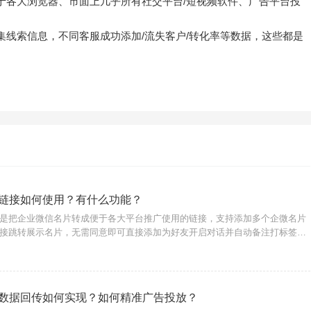
于各大浏览器、市面上几乎所有社交平台/短视频软件、广告平台投
集线索信息，不同客服成功添加/流失客户/转化率等数据，这些都是
链接如何使用？有什么功能？
是把企业微信名片转成便于各大平台推广使用的链接，支持添加多个企微名片
接跳转展示名片，无需同意即可直接添加为好友开启对话并自动备注打标签、
流程，提高客服工作效率，使用转化宝三方获客助手服务商即可生成、管理获
如何生成获
数据回传如何实现？如何精准广告投放？