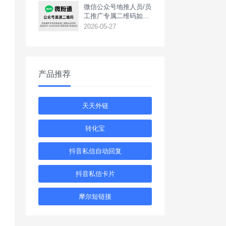
‌微信公众号地推人员/员
工推广专属二维码如何
生成？
2026-05-27
产品推荐
天天外链
转化宝
抖音私信自动回复
抖音私信卡片
摩尔短链接