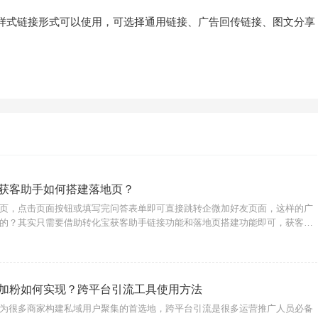
样式链接形式可以使用，可选择通用链接、广告回传链接、图文分享
获客助手如何搭建落地页？
页，点击页面按钮或填写完问答表单即可直接跳转企微加好友页面，这样的广
的？其实只需要借助转化宝获客助手链接功能和落地页搭建功能即可，获客助
接跳转企微页面，结合落地页完成流量转化的方式尤其适合商家用户构建私域
建广告落地页链
加粉如何实现？跨平台引流工具使用方法
为很多商家构建私域用户聚集的首选地，跨平台引流是很多运营推广人员必备