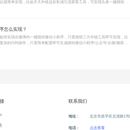
以很简单实现，比如天天外链这款私域引流获客工具，可实现头条一键跳转微
微信小程序、公众号、视频号、企微等。功能实现原理：微信外链：核心原理
一种合规的支
序怎么实现？
如何实现在微博内一键跳转微信小程序，只需借助三方外链工具即可实现，比
复杂的代码操作，只需简单配置即可生成跳转微信小程序/公众号/企微/微群的
广告投放、置顶评论区、文章内容中，白名单域名无风险拦截提示。链接配置
入天天
接
联系我们
户
地址 :
北京市昌平区北清路1号
链
电话 :
点击查看