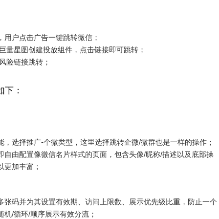
，用户点击广告一键跳转微信；
合巨量星图创建投放组件，点击链接即可跳转；
无风险链接跳转；
如下：
能，选择推广-个微类型，这里选择跳转企微/微群也是一样的操作；
即自由配置像微信名片样式的页面，包含头像/昵称/描述以及底部操
以更加丰富；
多张码并为其设置有效期、访问上限数、展示优先级比重，防止一个
机/循环/顺序展示有效分流；