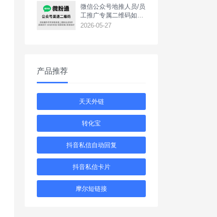
‌微信公众号地推人员/员
工推广专属二维码如何
生成？
2026-05-27
产品推荐
天天外链
转化宝
抖音私信自动回复
抖音私信卡片
摩尔短链接