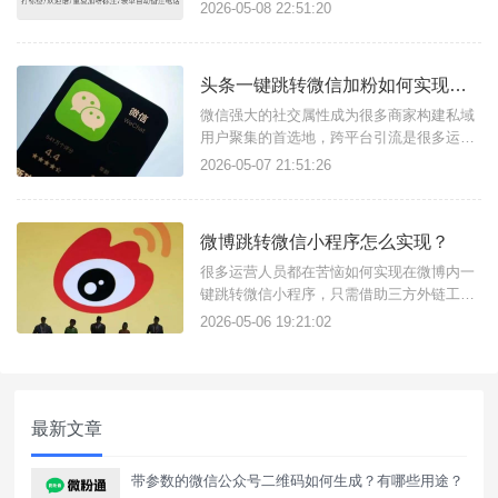
面，这样的广告引流方案是如何实现的？其
2026-05-08 22:51:20
实只需要借助转化宝获客助手链接功能和落
地页搭建功能即可，获客助手支持任意场景
点击链接跳转企微页面，结合落地页完成流
头条一键跳转微信加粉如何实现？跨平台引流工具使用方法
量转化的方式尤其适合商家用户构建私域流
量。简单几步快速搭建广告落地页链
微信强大的社交属性成为很多商家构建私域
用户聚集的首选地，跨平台引流是很多运营
推广人员必备技能，只需找对工具可以很简
2026-05-07 21:51:26
单实现，比如天天外链这款私域引流获客工
具，可实现头条一键跳转微信加好友，还支
持跳转微信小程序、公众号、视频号、企微
微博跳转微信小程序怎么实现？
等。功能实现原理：微信外链：核心原理是
微信外链功能，这是一种合规的支
很多运营人员都在苦恼如何实现在微博内一
键跳转微信小程序，只需借助三方外链工具
即可实现，比如：天天外链，不需要复杂的
2026-05-06 19:21:02
代码操作，只需简单配置即可生成跳转微信
小程序/公众号/企微/微群的外链使用，适用
于微博广告投放、置顶评论区、文章内容
中，白名单域名无风险拦截提示。链接配置
最新文章
方法如下：注册登录进入天天
带参数的微信公众号二维码如何生成？有哪些用途？