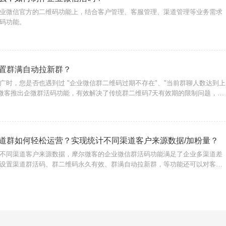
业微信官方的二维码功能上，结合客户管理、客服管理、渠道管理等业务需求
码功能。
置群满自动拉新群？
广时，您是否也遇到过 "企业微信群二维码过期不存在"、"当前群聊人数达到上
尔微客推出企微群活码功能，有效解决了传统群二维码7天有效期的限制问题，避
流失，还支持群聊人数上限后，自动创建新群并引导用户加入。
道群如何轻松运营？实现统计不同渠道客户来源数据/加粉量？
不同渠道客户来源数据，摩尔微客的企业微信群活码功能满足了企业多渠道差
设置渠道群活码、群二维码永久有效、群满自动拉新群，等功能还可以对客户
加粉统计、落地页访问记录等数据统计。