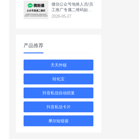
‌微信公众号地推人员/员
工推广专属二维码如何
生成？
2026-05-27
产品推荐
天天外链
转化宝
抖音私信自动回复
抖音私信卡片
摩尔短链接