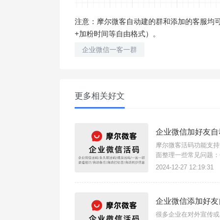
注意：摩尔微客自动建的群和添加的客服均可
+加粉时间等自由格式）。
企业微信一客一群
更多相关好文
企业微信加好友自
摩尔微客活码功能支持
面整理一些常见问题：
打开工作台→摩尔活码
2024-12-27 12:19:31
首先
企业微信添加好友
很多企业在对外宣传或