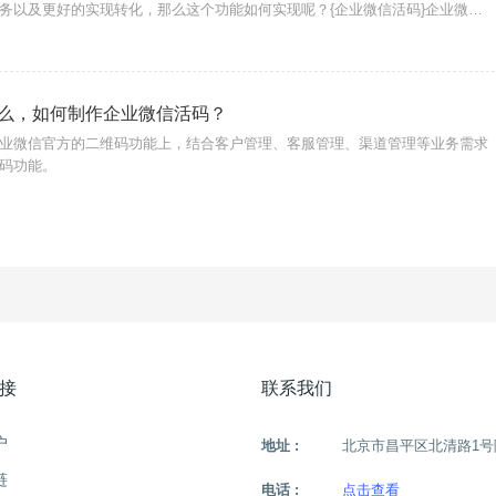
务以及更好的实现转化，那么这个功能如何实现呢？{企业微信活码}企业微信
实现？摩尔微客活码功能支持添加客服自动建群功能，您只需简单操作即可实
 自
么，如何制作企业微信活码？
业微信官方的二维码功能上，结合客户管理、客服管理、渠道管理等业务需求
码功能。
接
联系我们
户
地址 :
北京市昌平区北清路1号
链
电话 :
点击查看