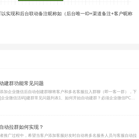
以实现和后台联动备注昵称如（后台唯一ID+渠道备注+客户昵称
动建群功能常见问题
添加企业微信后自动创建群聊将客户和多名客服拉入群聊（即一客一群），下
{企业微信活码}建群常见问题列表1、如何开始自动建群？必须企业微信PC端
→企业微信活码→一客一群→前往自动建群；2、如何将自动建群放在后台？
自动拉群如何实现？
者推广过程中，希望当客户添加客服好友时自动将多名服务人员与客服自动拉