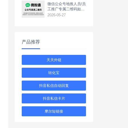
‌微信公众号地推人员/员
工推广专属二维码如何
生成？
2026-05-27
产品推荐
天天外链
转化宝
抖音私信自动回复
抖音私信卡片
摩尔短链接