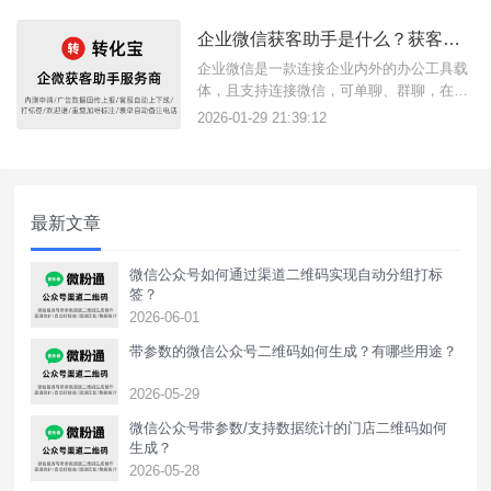
广告目标客户，借助转化宝这款三方获客助
手工具服务商，即可实现此功能，无论是广
企业微信获客助手是什么？获客助手如何使用？
告代投人员或商家用户都可以使用。{转化
宝}数据回传指的是将用户在广告
企业微信是一款连接企业内外的办公工具载
体，且支持连接微信，可单聊、群聊，在微
信客服中向客户提供服务。获客助手便是链
2026-01-29 21:39:12
接企微与微信内外获客场景的工具，只需点
击获客助手链接即可跳转企微页面加好友，
可提升企业获客转化效率，降低获客成本，
获客链接支持数据统计回传。{转化宝}获客
最新文章
助手链接可以用于各场景使用，
微信公众号如何通过渠道二维码实现自动分组打标
签？
2026-06-01
带参数的微信公众号二维码如何生成？有哪些用途？
2026-05-29
微信公众号带参数/支持数据统计的门店二维码如何
生成？
2026-05-28