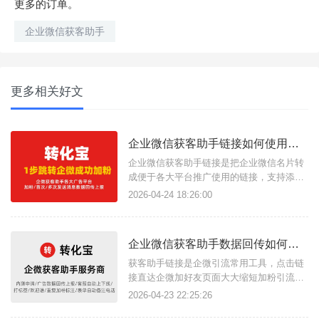
更多的订单。
企业微信获客助手
更多相关好文
企业微信获客助手链接如何使用？有什么功能？
企业微信获客助手链接是把企业微信名片转
成便于各大平台推广使用的链接，支持添加
多个企微名片轮流展示，点击链接直接跳转
2026-04-24 18:26:00
展示名片，无需同意即可直接添加为好友开
启对话并自动备注打标签、发送欢迎语，缩
短加粉流程，提高客服工作效率，使用转化
企业微信获客助手数据回传如何实现？如何精准广告投放？
宝三方获客助手服务商即可生成、管理获客
助手链接。{转化宝}如何生成获
获客助手链接是企微引流常用工具，点击链
接直达企微加好友页面大大缩短加粉引流链
路，在使用链接投放广告时，广告数据回传
2026-04-23 22:25:26
功能是必备的，根据数据回传上报可以精准