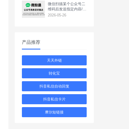
微信扫描某个公众号二
维码后发送指定内容/推
送专属内容如何设置？
2026-05-26
产品推荐
天天外链
转化宝
抖音私信自动回复
抖音私信卡片
摩尔短链接