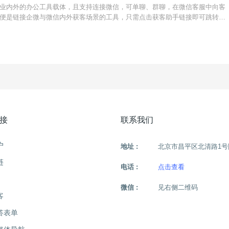
业内外的办公工具载体，且支持连接微信，可单聊、群聊，在微信客服中向客
便是链接企微与微信内外获客场景的工具，只需点击获客助手链接即可跳转企
企业获客转化效率，降低获客成本，获客链接支持数据统计回传。{转化宝}获
场景使用，
接
联系我们
户
地址 :
北京市昌平区北清路1号
链
电话 :
点击查看
微信 :
见右侧二维码
客
答表单