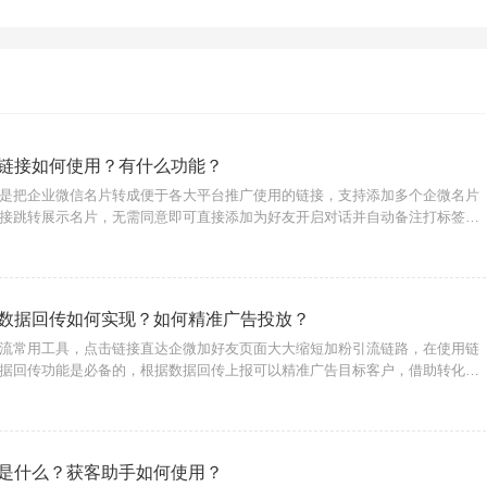
链接如何使用？有什么功能？
是把企业微信名片转成便于各大平台推广使用的链接，支持添加多个企微名片
接跳转展示名片，无需同意即可直接添加为好友开启对话并自动备注打标签、
流程，提高客服工作效率，使用转化宝三方获客助手服务商即可生成、管理获
如何生成获
数据回传如何实现？如何精准广告投放？
流常用工具，点击链接直达企微加好友页面大大缩短加粉引流链路，在使用链
据回传功能是必备的，根据数据回传上报可以精准广告目标客户，借助转化宝
服务商，即可实现此功能，无论是广告代投人员或商家用户都可以使用。{转化
用户在广告
是什么？获客助手如何使用？