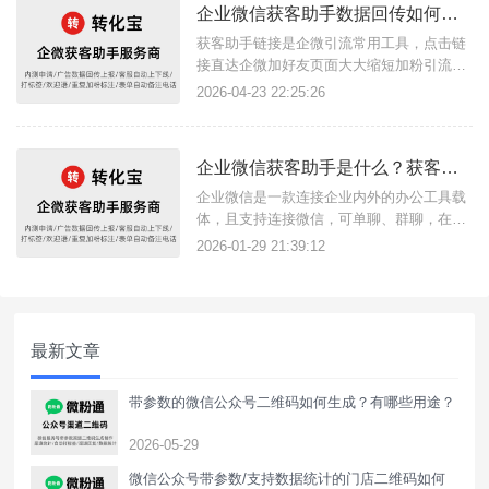
企业微信获客助手数据回传如何实现？如何精准广告投放？
宝三方获客助手服务商即可生成、管理获客
助手链接。{转化宝}如何生成获
获客助手链接是企微引流常用工具，点击链
接直达企微加好友页面大大缩短加粉引流链
路，在使用链接投放广告时，广告数据回传
2026-04-23 22:25:26
功能是必备的，根据数据回传上报可以精准
广告目标客户，借助转化宝这款三方获客助
手工具服务商，即可实现此功能，无论是广
企业微信获客助手是什么？获客助手如何使用？
告代投人员或商家用户都可以使用。{转化
宝}数据回传指的是将用户在广告
企业微信是一款连接企业内外的办公工具载
体，且支持连接微信，可单聊、群聊，在微
信客服中向客户提供服务。获客助手便是链
2026-01-29 21:39:12
接企微与微信内外获客场景的工具，只需点
击获客助手链接即可跳转企微页面加好友，
可提升企业获客转化效率，降低获客成本，
获客链接支持数据统计回传。{转化宝}获客
最新文章
助手链接可以用于各场景使用，
带参数的微信公众号二维码如何生成？有哪些用途？
2026-05-29
微信公众号带参数/支持数据统计的门店二维码如何