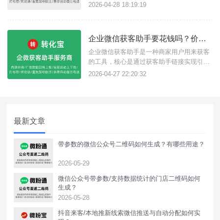
题，不妨试试转化宝获客助手这款工具，支
2026-04-28 18:19:19
持企微获客助手链接直达企微添加好友页
面，还具有很多推广引流所需功能，下面我
们看企业微信获客助手如何通过转化宝做到
企业微信获客助手要花钱吗？价格怎么样？获客助手有什么功能？
高效精准的链路引流方式？一、活码结合链
接引流获客链接其实就是企微活码加上
企业微信获客助手是一种商家用户用来获客
的工具，核心是通过获客助手链接实现引流
加粉，适用于各大广告平台投放及市面上短
2026-04-27 22:20:32
视频、搜索引擎平台、软件等支持添加链接
的场景，用户只需点击链接即可跳转展示企
微名片添加，企微官方收费标准为每成功添
加客户算一次，一元/次，不同行业或选择不
最新文章
同服务商价格不一样，下面介绍转化
带参数的微信公众号二维码如何生成？有哪些用途？
2026-05-29
微信公众号带参数/支持数据统计的门店二维码如何
生成？
2026-05-28
抖音来客/本地推新线索微信推送与自动分配如何实