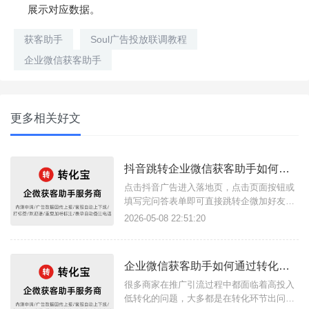
展示对应数据。
获客助手
Soul广告投放联调教程
企业微信获客助手
更多相关好文
抖音跳转企业微信获客助手如何搭建落地页？
点击抖音广告进入落地页，点击页面按钮或
填写完问答表单即可直接跳转企微加好友页
面，这样的广告引流方案是如何实现的？其
2026-05-08 22:51:20
实只需要借助转化宝获客助手链接功能和落
地页搭建功能即可，获客助手支持任意场景
点击链接跳转企微页面，结合落地页完成流
企业微信获客助手如何通过转化宝做到高效精准的链路引流方式？
量转化的方式尤其适合商家用户构建私域流
量。简单几步快速搭建广告落地页链
很多商家在推广引流过程中都面临着高投入
低转化的问题，大多都是在转化环节出问