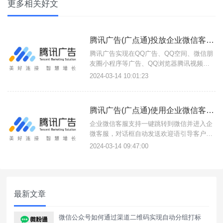
更多相关好文
腾讯广告(广点通)投放企业微信客服OCPC长按识别/成功加粉回传
腾讯广告实现在QQ广告、QQ空间、微信朋
友圈小程序等广告、QQ浏览器腾讯视频等
点击链接跳转企业微信客服发送欢迎语；3
2024-03-14 10:01:23
步跳转实现引流加粉，缩短跳转链路提升推
广转化率，最终大幅降低推广成本。
腾讯广告(广点通)使用企业微信客服模式引流联调转化回传配置教程
企业微信客服支持一键跳转到微信并进入企
微客服，对话框自动发送欢迎语引导客户点
击链接展示二维码；可以实现企微客服发送
2024-03-14 09:47:00
欢迎语、展示二维码、长按识别二维码、企
业微信成功加粉等回传上报。
最新文章
微信公众号如何通过渠道二维码实现自动分组打标