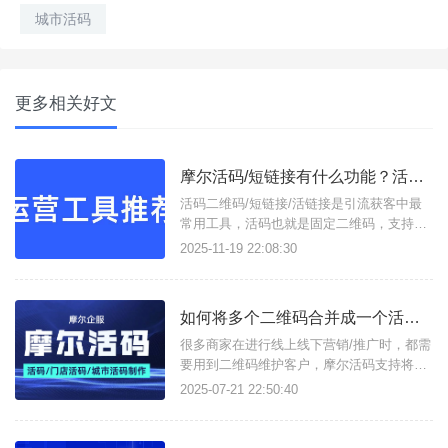
城市活码
更多相关好文
摩尔活码/短链接有什么功能？活码二维码/活链接如何在线生成？
活码二维码/短链接/活链接是引流获客中最
常用工具，活码也就是固定二维码，支持按
设定展示多个子码，并实现动态更新二维
2025-11-19 22:08:30
码；短链接易于分享使用，活链接支持将多
条链接合并成一条活链接，可实时更改子链
接，且支持数据分析统计，这些功能只需进
如何将多个二维码合并成一个活码二维码？
入摩尔活码/短链接这一个工具即可实现。支
持生成以下类型工具：活码二
很多商家在进行线上线下营销/推广时，都需
要用到二维码维护客户，摩尔活码支持将多
个企微/个微/QQ群二维码合并成一个活码二
2025-07-21 22:50:40
维码，可随时更改子二维码，调整二维码展
示方式及上限数。如何将多个二维码合并成
一个活码只需进入摩尔活码工具，注册账号