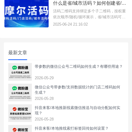
什么是省/城市活码？如何创建省/城市活码二维码？
登录后台；选择创建活码功能，设置二维码
展示切换方式，展示样式，
活码二维码支持绑定多个子二维码，按权重
依次顺序/随机/循环展示，省/城市活码可以
根据用户所属位置展示对应省/城市微信/群
2025-06-24 21:16:02
二维码，适用于全国各地都有区域业务经理/
社群的企业商家，只需制作含有活码的统一
物料线上投放宣传，不同省/城市用户访问就
可以根据定位添加所属区域的微信/群。场景
最新文章
示例：连锁房地产/
带参数的微信公众号二维码如何生成？有哪些用途？
2026-05-29
微信公众号带参数/支持数据统计的门店二维码如何
生成？
2026-05-28
抖音来客/本地推新线索微信推送与自动分配如何实
现？
2026-05-28
抖音来客/本地推线索打标签回传如何设置？