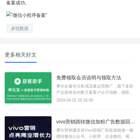
备案成功。
多悦数据
更多相关好文
免费领取会员说明与领取方法
摩尔企服专注私域流量运营推广，旗下多款
产品获得业内数万家客户认可信耐，领取7
天免费使用会员方法如下：
2024-04-25 10:16:09
vivo营销跳转微信加粉广告数据回传教程
摩尔营销通支持Vivo营销广告投放链接一键
跳转微信公众号、小程序、企业微信、视频