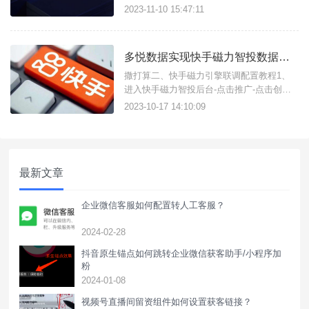
号、个人微信等加粉引流，并且实现广告数
2023-11-10 15:47:11
据ocpc/ocpm数据回传上报。
多悦数据实现快手磁力智投数据回传及联调教程
撒打算二、快手磁力引擎联调配置教程1、
进入快手磁力智投后台-点击推广-点击创建
广告；2、1.创建广告计划2.创建广告计划等
2023-10-17 14:10:09
待审核通过3.审核通过后，选择“广告创意”对
应的广告计划注意：只有投放中的广告组，
其下的创意才能预览；同一快手号预览回传
的数据只有一次有效，多次预
最新文章
企业微信客服如何配置转人工客服？
2024-02-28
抖音原生锚点如何跳转企业微信获客助手/小程序加
粉
2024-01-08
视频号直播间留资组件如何设置获客链接？