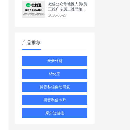
‌微信公众号地推人员/员
工推广专属二维码如何
生成？
2026-05-27
产品推荐
天天外链
转化宝
抖音私信自动回复
抖音私信卡片
摩尔短链接