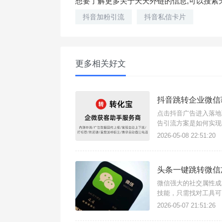
想要了解更多关于天天外链的信息,可以搜索天
抖音加粉引流
抖音私信卡片
更多相关好文
抖音跳转企业微信
点击抖音广告进入落地
告引流方案是如何实现
手支持任意场景点击链
2026-05-08 22:51:20
流量。简单几步快速搭
头条一键跳转微信
微信强大的社交属性成
技能，只需找对工具可
信加好友，还支持跳转
2026-05-07 21:51:26
是微信外链功能，这是