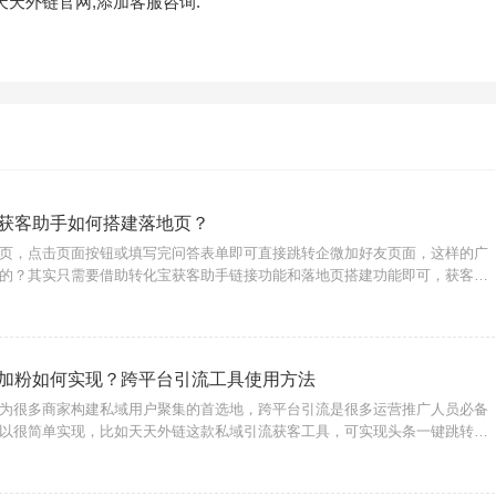
天外链官网,添加客服咨询.
获客助手如何搭建落地页？
页，点击页面按钮或填写完问答表单即可直接跳转企微加好友页面，这样的广
的？其实只需要借助转化宝获客助手链接功能和落地页搭建功能即可，获客助
接跳转企微页面，结合落地页完成流量转化的方式尤其适合商家用户构建私域
建广告落地页链
加粉如何实现？跨平台引流工具使用方法
为很多商家构建私域用户聚集的首选地，跨平台引流是很多运营推广人员必备
以很简单实现，比如天天外链这款私域引流获客工具，可实现头条一键跳转微
微信小程序、公众号、视频号、企微等。功能实现原理：微信外链：核心原理
一种合规的支