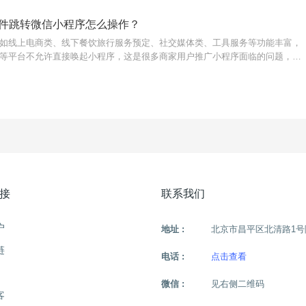
件跳转微信小程序怎么操作？
如线上电商类、线下餐饮旅行服务预定、社交媒体类、工具服务等功能丰富，
等平台不允许直接唤起小程序，这是很多商家用户推广小程序面临的问题，只
外链即可生成直接跳转小程序任意页面的链接，可用于广告投放或推广，支持
抖音为例，广告
接
联系我们
户
地址 :
北京市昌平区北清路1号
链
电话 :
点击查看
微信 :
见右侧二维码
客