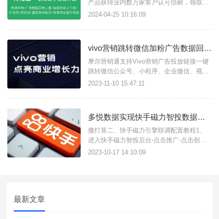
产品获得业内数万家客户认可信耐，领取7
天免费使用会员方法如下：
2024-04-25 10:16:09
vivo营销跳转微信加粉广告数据回传教程
摩尔营销通支持Vivo营销广告投放链接一键
跳转微信公众号、小程序、企业微信、视频
号、个人微信等加粉引流，并且实现广告数
2023-11-10 15:47:11
据ocpc/ocpm数据回传上报。
多悦数据实现快手磁力智投数据回传及联调教程
撒打算二、快手磁力引擎联调配置教程1、
进入快手磁力智投后台-点击推广-点击创建
广告；2、1.创建广告计划2.创建广告计划等
2023-10-17 14:10:09
待审核通过3.审核通过后，选择“广告创意”对
应的广告计划注意：只有投放中的广告组，
其下的创意才能预览；同一快手号预览回传
的数据只有一次有效，多次预
最新文章