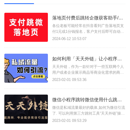
落地页付费后跳转企微获客助手/小程序/客服引流加粉如何实现？
各位老板可能经常在抖音看到广告落地页支
付1元或1分钱报名，客户支付后即可自动拉
起企业微信获客助手，微信小程序展示二维
2024-06-12 10:53:07
码加粉，企业微信客服等实现加粉引流。那
么他们是如何实现的呢？这样的落地页有什
么优势呢？话不多说，我们直接展示效果。
如何利用「天天外链」让小程序跳转app?
一、付费后跳转落地页的优势与作用付费落
地页最大的优势在于筛选目标客
天天外链，作为一款针对于一些互联网个人
用户或者企业展示商品等商业化需求的商家
而研发的“推广神器”。付出了相比较同行业
2023-02-01 09:53:36
内诸多平台研发机构更加真实可靠的技术，
人才，资金与心血，力争在转化率，稳定
性，服务质量方面提供最为完美的体验。
微信小程序跳转微信使用什么跳转工具比较好？
微信是私域流量最好的载体,如何为微信引流
了. 可以利用第三方跳转工具“天天外链”操
作.
2023-02-01 09:53:29