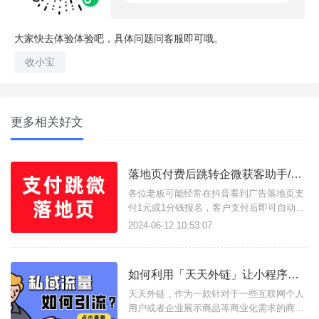
大家快去体验体验吧，具体问题问客服即可哦。
收小宝
更多相关好文
落地页付费后跳转企微获客助手/小程序/客服引流加粉如何实现？
各位老板可能经常在抖音看到广告落地页支
付1元或1分钱报名，客户支付后即可自动拉
起企业微信获客助手，微信小程序展示二维
2024-06-12 10:53:07
码加粉，企业微信客服等实现加粉引流。那
么他们是如何实现的呢？这样的落地页有什
么优势呢？话不多说，我们直接展示效果。
如何利用「天天外链」让小程序跳转app?
一、付费后跳转落地页的优势与作用付费落
地页最大的优势在于筛选目标客
天天外链，作为一款针对于一些互联网个人
用户或者企业展示商品等商业化需求的商家