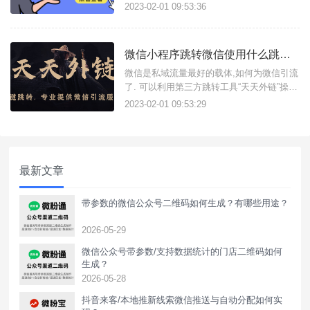
而研发的“推广神器”。付出了相比较同行业
2023-02-01 09:53:36
内诸多平台研发机构更加真实可靠的技术，
人才，资金与心血，力争在转化率，稳定
性，服务质量方面提供最为完美的体验。
微信小程序跳转微信使用什么跳转工具比较好？
微信是私域流量最好的载体,如何为微信引流
了. 可以利用第三方跳转工具“天天外链”操
作.
2023-02-01 09:53:29
最新文章
带参数的微信公众号二维码如何生成？有哪些用途？
2026-05-29
微信公众号带参数/支持数据统计的门店二维码如何
生成？
2026-05-28
抖音来客/本地推新线索微信推送与自动分配如何实