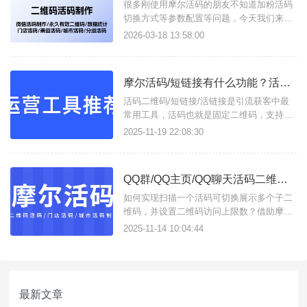
很多刚使用摩尔活码的朋友不知道加粉活码
切换方式等参数配置等问题，今天我们来总
结一下：二维码切换方式说明1、顺序切
2026-03-18 13:58:00
换：子二维码按照权重降序展示满设置的次
数后，自动下线二维码 (如:某客服加满50人
后自动换下一个客服)；2、随机展示：所有
摩尔活码/短链接有什么功能？活码二维码/活链接如何在线生成？
可用的子二维码随机展示 (如：所有客服随
机分配客户)；3、
活码二维码/短链接/活链接是引流获客中最
常用工具，活码也就是固定二维码，支持按
设定展示多个子码，并实现动态更新二维
2025-11-19 22:08:30
码；短链接易于分享使用，活链接支持将多
条链接合并成一条活链接，可实时更改子链
接，且支持数据分析统计，这些功能只需进
QQ群/QQ主页/QQ聊天活码二维码如何创建？
入摩尔活码/短链接这一个工具即可实现。支
持生成以下类型工具：活码二
如何实现扫描一个活码可切换展示多个子二
维码，并设置二维码访问上限数？借助摩尔
活码这款活码在线生成工具，可生成企微/个
2025-11-14 10:04:44
微/QQ群/QQ主页/QQ聊天活码，支持外部
一键跳转到QQ活码。如何创建QQ活码二维
码？操作方法如下：1、进入工具官网前往
控制台，注册账号获得使用权限；2、配置
最新文章
活码规则点击操作