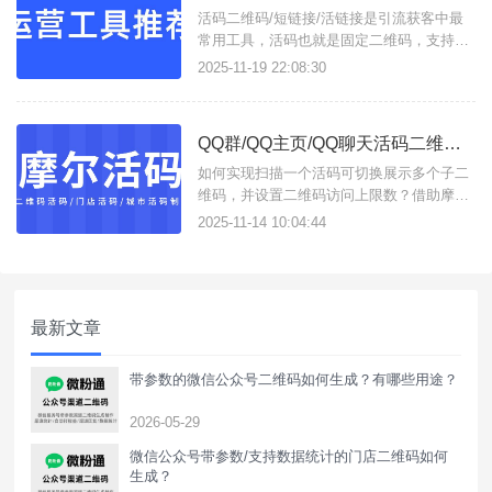
机分配客户)；3、
活码二维码/短链接/活链接是引流获客中最
常用工具，活码也就是固定二维码，支持按
设定展示多个子码，并实现动态更新二维
2025-11-19 22:08:30
码；短链接易于分享使用，活链接支持将多
条链接合并成一条活链接，可实时更改子链
接，且支持数据分析统计，这些功能只需进
QQ群/QQ主页/QQ聊天活码二维码如何创建？
入摩尔活码/短链接这一个工具即可实现。支
持生成以下类型工具：活码二
如何实现扫描一个活码可切换展示多个子二
维码，并设置二维码访问上限数？借助摩尔
活码这款活码在线生成工具，可生成企微/个
2025-11-14 10:04:44
微/QQ群/QQ主页/QQ聊天活码，支持外部
一键跳转到QQ活码。如何创建QQ活码二维
码？操作方法如下：1、进入工具官网前往
控制台，注册账号获得使用权限；2、配置
最新文章
活码规则点击操作
带参数的微信公众号二维码如何生成？有哪些用途？
2026-05-29
微信公众号带参数/支持数据统计的门店二维码如何
生成？