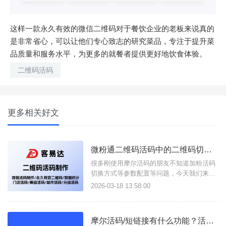
这样一款永久有效的微信二维码对于餐饮企业的老板来说真的
是非常省心，可以让他们专心致志的研究菜品，专注于提升菜
品质量和服务水平，为更多的就餐者提供更好地饮食体验。
二维码活码
更多相关好文
微粉通二维码活码中的二维码切换方式/设备绑定说明
很多刚使用摩尔活码的朋友不知道加粉活码
切换方式等参数配置等问题，今天我们来总
结一下：二维码切换方式说明1、顺序切
2026-03-18 13:58:00
换：子二维码按照权重降序展示满设置的次
数后，自动下线二维码 (如:某客服加满50人
后自动换下一个客服)；2、随机展示：所有
摩尔活码/短链接有什么功能？活码二维码/活链接如何在线生成？
可用的子二维码随机展示 (如：所有客服随