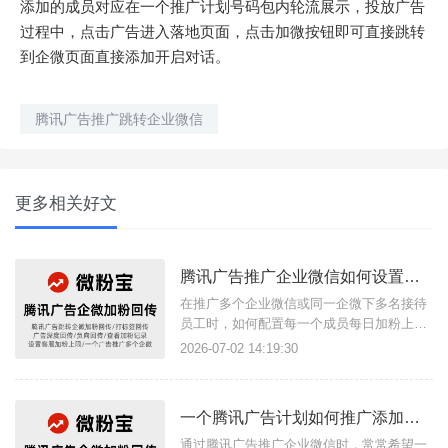
添加的成员对应在一个推广计划号码包内轮流展示，投放广告
过程中，点击广告进入落地页面，点击加微按钮即可直接跳转
到企微页面直接添加开启对话。
腾讯广告推广跳转企业微信
更多相关好文
腾讯广告推广企业微信如何设置客服每日加粉上限？
在推广多个企业微信或同一企微下多名接待
员工时，如何配置每一个成员每日加粉上
限，实现添加客户达到设置值后自动下线，
2026-07-02 14:19:30
次日则自动上线，不需要手动设置，通过三
方工具微粉宝配置的腾讯广告回传链接即可
实现，还支持多次开口回传/深度回传/负向
一个腾讯广告计划如何推广添加多个企业微信？
回传等。如何配置企微成员每日加粉上限？
一、注册与登录前往微粉宝官
通过腾讯广告推广企业微信时，常常希望一