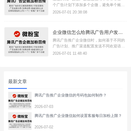
个广告计划下添加多个企微，避免单个账号
添加过于频繁导致异常，或无力承载过多流
2026-07-01 20:38:08
量，借助微粉通这款三方工具即可实现，除
了添加多个账号，还支持配置客服人员接待
上限及上下线时间，自动备注打标签内容，
企业微信怎么给腾讯广告用户发送渠道欢迎语？
随时查看不同接待人员添加数据等。如何添
加多个企微？一、注册与登录
腾讯广告推广企业微信时，如何基于不同的
广告计划、推广渠道配置发送不同欢迎语？
很多商家均希望不同渠道进来的客户发送不
2026-07-01 11:48:40
同的欢迎语，从而实现差异化运营。
最新文章
腾讯广告推广企业微信的号码包如何制作？
2026-07-03
腾讯广告推广企业微信如何设置客服每日加粉上限？
2026-07-02