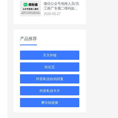
‌微信公众号地推人员/员
工推广专属二维码如何
生成？
2026-05-27
产品推荐
天天外链
转化宝
抖音私信自动回复
抖音私信卡片
摩尔短链接