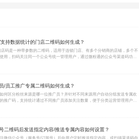
/支持数据统计的门店二维码如何生成？
门店码是一种带参数的二维码，适用于连锁门店、有多个分销商的店铺，多个不
使用，扫码关注同一个公众号统一管理用户，通过微粉通的公众号渠道码功能
仅支持认证过的服务号制作。门店二维码有什么功能？1、自动备注/分组打标
配置一
人员/员工推广专属二维码如何生成？
如何区分粉丝来源是哪一位推广员？并针对不同来源用户自动分组发送专属欢
的推广码，支持统计通过不同推广员添加关注数量，便于分类运营管理用户，
。{微粉通}推广人员专属二维码支持哪些功能？1、支持生成短期临时或永久有
支持自
号二维码后发送指定内容/推送专属内容如何设置？
注微信公众号（服务号/订阅号）后向用户定时推送指定内容，或扫描渠道码自