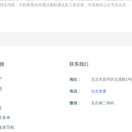
特定内容，不妨看看如何通过微粉通这款工具实现，毕竟微信公众号后台并没
，还是得借助工具来实现。粉丝扫某个二维码推送指定内容怎么配置？注册登
链接入口：
接
联系我们
户
地址 :
北京市昌平区北清路1号
链
电话 :
点击查看
微信 :
见右侧二维码
客
答表单
媒体导航