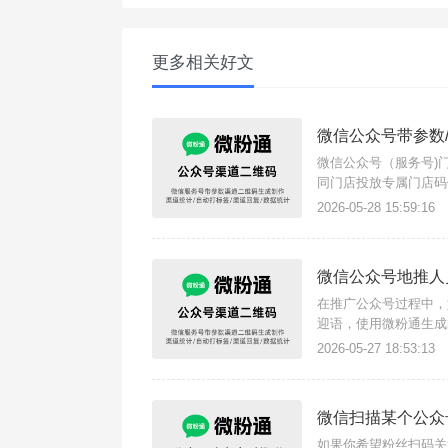
更多相关好文
微信公众号带参数
微信公众号（服务号)
同门店投放专属门店码
即可生成这种门店码，
2026-05-28 15:59:16
签：连锁店的每个门店
‌微信公众号地推
在推广公众号过程中，
迎语，使用微粉通生成
统计推广员推广绩效等
2026-05-27 18:53:13
效推广码，二维码样式
微信扫描某个公众
如果你希望粉丝扫码关