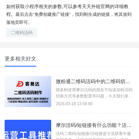
如何获取小程序相关的参数,可以参考天天外链官网的详细教
程。
最后点击
“免费创建推广链接”，找到刚生成的链接，将其放到
落地页即可。
二维码活码
更多相关好文
微粉通二维码活码中的二维码切换方式/设备绑定说明
很多刚使用摩尔活码的朋友不知道加粉活码
切换方式等参数配置等问题，今天我们来总
结一下：二维码切换方式说明1、顺序切
2026-03-18 13:58:00
换：子二维码按照权重降序展示满设置的次
数后，自动下线二维码 (如:某客服加满50人
后自动换下一个客服)；2、随机展示：所有
摩尔活码/短链接有什么功能？活码二维码/活链接如何在线生成？
可用的子二维码随机展示 (如：所有客服随
机分配客户)；3、
活码二维码/短链接/活链接是引流获客中最