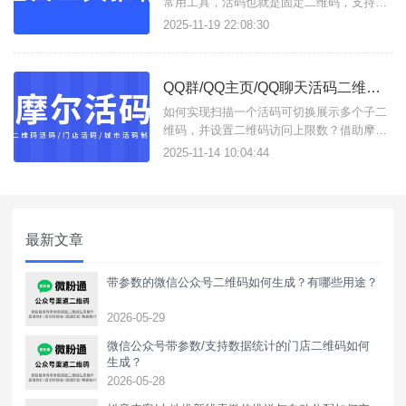
常用工具，活码也就是固定二维码，支持按
设定展示多个子码，并实现动态更新二维
2025-11-19 22:08:30
码；短链接易于分享使用，活链接支持将多
条链接合并成一条活链接，可实时更改子链
接，且支持数据分析统计，这些功能只需进
QQ群/QQ主页/QQ聊天活码二维码如何创建？
入摩尔活码/短链接这一个工具即可实现。支
持生成以下类型工具：活码二
如何实现扫描一个活码可切换展示多个子二
维码，并设置二维码访问上限数？借助摩尔
活码这款活码在线生成工具，可生成企微/个
2025-11-14 10:04:44
微/QQ群/QQ主页/QQ聊天活码，支持外部
一键跳转到QQ活码。如何创建QQ活码二维
码？操作方法如下：1、进入工具官网前往
控制台，注册账号获得使用权限；2、配置
最新文章
活码规则点击操作
带参数的微信公众号二维码如何生成？有哪些用途？
2026-05-29
微信公众号带参数/支持数据统计的门店二维码如何
生成？
2026-05-28