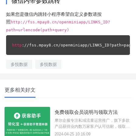
微信内带参数跳转
如果您是微信内跳转小程序希望自定义参数请按
照
http://fss.mpay8.cn/openminiapp/LINKS_ID?
path=urlencode(path+query)
http
://fss.mpay8.cn/openminiapp/LINKS_ID?path=pages
多悦数据
多悦数据
更多相关好文
免费领取会员说明与领取方法
摩尔企服专注私域流量运营推广，旗下多款
产品获得业内数万家客户认可信耐，领取7
天免费使用会员方法如下：
2024-04-25 10:16:09