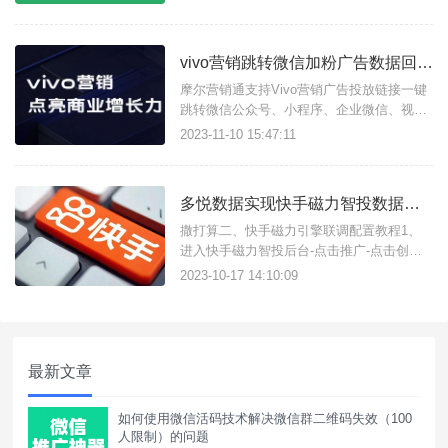
vivo营销跳转微信加粉广告数据回传教程
摩尔营销通支持Vivo营销广告投放链接一键
跳转微信公众号、小程序、企业微信、视频
号、个人微信等加粉引流，并且实现广告数
2023-11-10 15:47:11
据ocpc/ocpm数据回传上报。
多悦数据实现快手磁力智投数据回传及联调教程
撒打算二、快手磁力引擎联调配置教程1、
进入快手磁力智投后台-点击推广-点击创建
广告；2、1.创建广告计划2.创建广告计划等
2023-10-17 14:10:09
待审核通过3.审核通过后，选择“广告创意”对
应的广告计划注意：只有投放中的广告组，
其下的创意才能预览；同一快手号预览回传
的数据只有一次有效，多次预
最新文章
如何使用微信活码技术解决微信群二维码失效（100
人限制）的问题