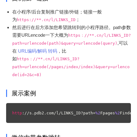
在小程序/后台复制推广链接/外链；链接一般
为
；
https://**.cn/l/LINKS_ID
然后进行在后方添加您希望跳转到的小程序路径。path参数
需要URLencode一下大概为
https：//**.cn/l/LINKS_ID?
,可以
path=urlencode(path)&query=urlencode(query)
在
URL编码/解码 转码
，比
如
https：//**.cn/l/LINKS_ID?
path=urlencode(/pages/index/index)&query=urlenco
de(id=2&c=8)
展示案例
http
://s.pdb2.com/l/LINKS_ID?path=
%2
Fpages
%2
Findex
%