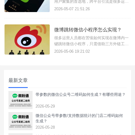
用户聚集的首选地，跨平台引流是很多运营
推广人员必备技能，只需找对工具可以很简
2026-05-07 21:51:26
单实现，比如天天外链这款私域引流获客工
具，可实现头条一键跳转微信加好友，还支
持跳转微信小程序、公众号、视频号、企微
微博跳转微信小程序怎么实现？
等。功能实现原理：微信外链：核心原理是
微信外链功能，这是一种合规的支
很多运营人员都在苦恼如何实现在微博内一
键跳转微信小程序，只需借助三方外链工具
即可实现，比如：天天外链，不需要复杂的
2026-05-06 19:21:02
代码操作，只需简单配置即可生成跳转微信
小程序/公众号/企微/微群的外链使用，适用
于微博广告投放、置顶评论区、文章内容
中，白名单域名无风险拦截提示。链接配置
最新文章
方法如下：注册登录进入天天
带参数的微信公众号二维码如何生成？有哪些用途？
2026-05-29
微信公众号带参数/支持数据统计的门店二维码如何
生成？
2026-05-28