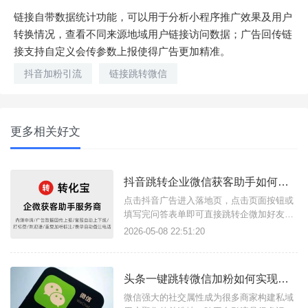
链接自带数据统计功能，可以用于分析小程序推广效果及用户
转换情况，查看不同来源地域用户链接访问数据；广告回传链
接支持自定义会传参数上报使得广告更加精准。
抖音加粉引流
链接跳转微信
更多相关好文
抖音跳转企业微信获客助手如何搭建落地页？
点击抖音广告进入落地页，点击页面按钮或
填写完问答表单即可直接跳转企微加好友页
面，这样的广告引流方案是如何实现的？其
2026-05-08 22:51:20
实只需要借助转化宝获客助手链接功能和落
地页搭建功能即可，获客助手支持任意场景
点击链接跳转企微页面，结合落地页完成流
头条一键跳转微信加粉如何实现？跨平台引流工具使用方法
量转化的方式尤其适合商家用户构建私域流
量。简单几步快速搭建广告落地页链
微信强大的社交属性成为很多商家构建私域