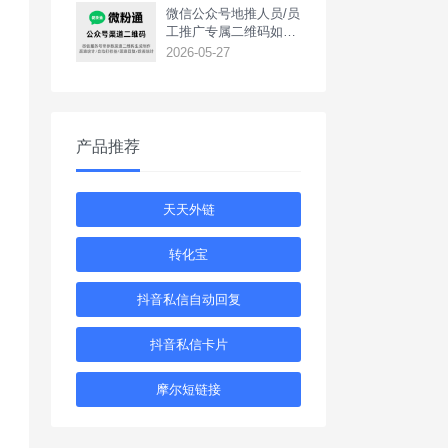
‌微信公众号地推人员/员
工推广专属二维码如何
生成？
2026-05-27
产品推荐
天天外链
转化宝
抖音私信自动回复
抖音私信卡片
摩尔短链接