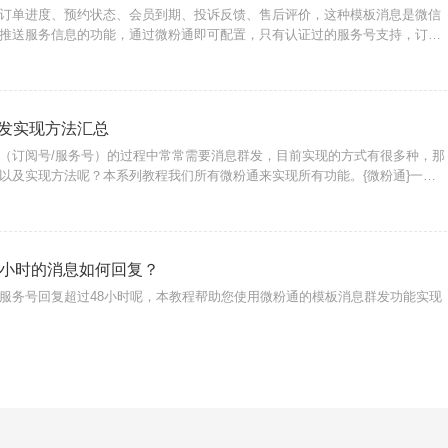
订单进度、预约状态、会员到期、投诉反馈、售后评价，这种模板消息是微信
推送服务信息的功能，通过微粉通即可配置，只有认证过的服务号支持，订阅
支持推送营销广告类骚扰信息。
发实现方法汇总
（订阅号/服务号）的过程中常常需要消息群发，目前实现的方式有很多种，那
以及实现方法呢？本系列教程我们所有微粉通来实现所有功能。{微粉通}一、
息公众号消息就是类似我们在微信公众号里面给对方回复的消息，支持文本、
。优
8小时的消息如何回复？
服务号回复超过48小时呢，本教程帮助您使用微粉通的模板消息群发功能实现