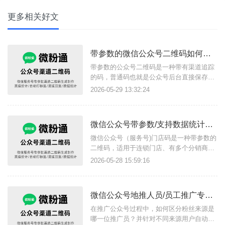
更多相关好文
带参数的微信公众号二维码如何生成？有哪些用途？
带参数的公众号二维码是一种带有渠道追踪
的码，普通码也就是公众号后台直接保存下
载的二维码，不具有特殊功能，仅支持扫描
2026-05-29 13:32:24
关注，带参数二维码在公众号后台无法直接
生成，不会开发需借助像微粉通这样的三方
工具才能制作，仅支持认证过的服务号使
微信公众号带参数/支持数据统计的门店二维码如何生成？
用。{微粉通}带参数的二维码支持什么功
能？临时/永久有效码：可生成固
微信公众号（服务号)门店码是一种带参数的
二维码，适用于连锁门店、有多个分销商的
店铺，多个不同门店投放专属门店码使用，
2026-05-28 15:59:16
扫码关注同一个公众号统一管理用户，通过
微粉通的公众号渠道码功能即可生成这种门
店码，仅支持认证过的服务号制作。门店二
‌微信公众号地推人员/员工推广专属二维码如何生成？
维码有什么功能？1、自动备注/分组打标
签：连锁店的每个门店配置一
在推广公众号过程中，如何区分粉丝来源是
哪一位推广员？并针对不同来源用户自动分