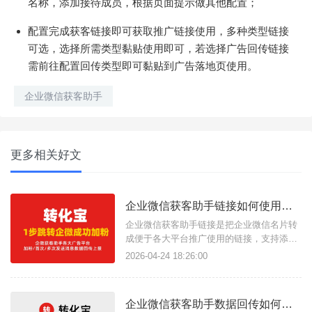
名称，添加接待成员，根据页面提示做其他配置；
配置完成获客链接即可获取推广链接使用，多种类型链接
可选，选择所需类型黏贴使用即可，若选择广告回传链接
需前往配置回传类型即可黏贴到广告落地页使用。
企业微信获客助手
更多相关好文
企业微信获客助手链接如何使用？有什么功能？
企业微信获客助手链接是把企业微信名片转
成便于各大平台推广使用的链接，支持添加
多个企微名片轮流展示，点击链接直接跳转
2026-04-24 18:26:00
展示名片，无需同意即可直接添加为好友开
启对话并自动备注打标签、发送欢迎语，缩
短加粉流程，提高客服工作效率，使用转化
企业微信获客助手数据回传如何实现？如何精准广告投放？
宝三方获客助手服务商即可生成、管理获客