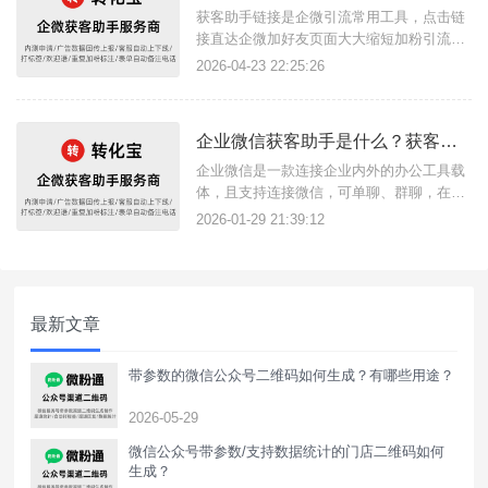
助手链接。{转化宝}如何生成获
获客助手链接是企微引流常用工具，点击链
接直达企微加好友页面大大缩短加粉引流链
路，在使用链接投放广告时，广告数据回传
2026-04-23 22:25:26
功能是必备的，根据数据回传上报可以精准
广告目标客户，借助转化宝这款三方获客助
手工具服务商，即可实现此功能，无论是广
企业微信获客助手是什么？获客助手如何使用？
告代投人员或商家用户都可以使用。{转化
宝}数据回传指的是将用户在广告
企业微信是一款连接企业内外的办公工具载
体，且支持连接微信，可单聊、群聊，在微
信客服中向客户提供服务。获客助手便是链
2026-01-29 21:39:12
接企微与微信内外获客场景的工具，只需点
击获客助手链接即可跳转企微页面加好友，
可提升企业获客转化效率，降低获客成本，
获客链接支持数据统计回传。{转化宝}获客
最新文章
助手链接可以用于各场景使用，
带参数的微信公众号二维码如何生成？有哪些用途？
2026-05-29
微信公众号带参数/支持数据统计的门店二维码如何
生成？