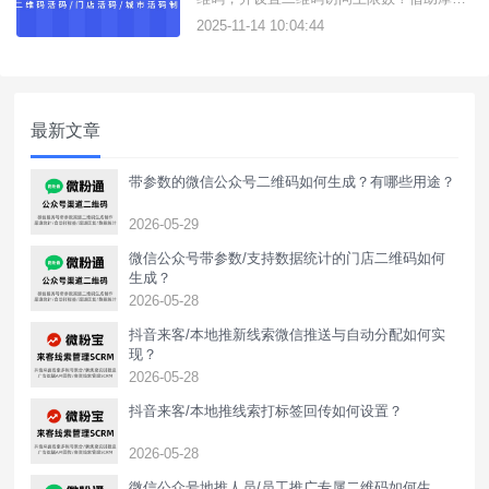
活码这款活码在线生成工具，可生成企微/个
2025-11-14 10:04:44
微/QQ群/QQ主页/QQ聊天活码，支持外部
一键跳转到QQ活码。如何创建QQ活码二维
码？操作方法如下：1、进入工具官网前往
控制台，注册账号获得使用权限；2、配置
最新文章
活码规则点击操作
带参数的微信公众号二维码如何生成？有哪些用途？
2026-05-29
微信公众号带参数/支持数据统计的门店二维码如何
生成？
2026-05-28
抖音来客/本地推新线索微信推送与自动分配如何实
现？
2026-05-28
抖音来客/本地推线索打标签回传如何设置？
2026-05-28
‌微信公众号地推人员/员工推广专属二维码如何生