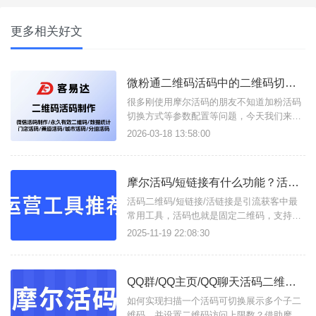
更多相关好文
微粉通二维码活码中的二维码切换方式/设备绑定说明
很多刚使用摩尔活码的朋友不知道加粉活码
切换方式等参数配置等问题，今天我们来总
结一下：二维码切换方式说明1、顺序切
2026-03-18 13:58:00
换：子二维码按照权重降序展示满设置的次
数后，自动下线二维码 (如:某客服加满50人
后自动换下一个客服)；2、随机展示：所有
摩尔活码/短链接有什么功能？活码二维码/活链接如何在线生成？
可用的子二维码随机展示 (如：所有客服随
机分配客户)；3、
活码二维码/短链接/活链接是引流获客中最
常用工具，活码也就是固定二维码，支持按
设定展示多个子码，并实现动态更新二维
2025-11-19 22:08:30
码；短链接易于分享使用，活链接支持将多
条链接合并成一条活链接，可实时更改子链
接，且支持数据分析统计，这些功能只需进
QQ群/QQ主页/QQ聊天活码二维码如何创建？
入摩尔活码/短链接这一个工具即可实现。支
持生成以下类型工具：活码二
如何实现扫描一个活码可切换展示多个子二
维码，并设置二维码访问上限数？借助摩尔