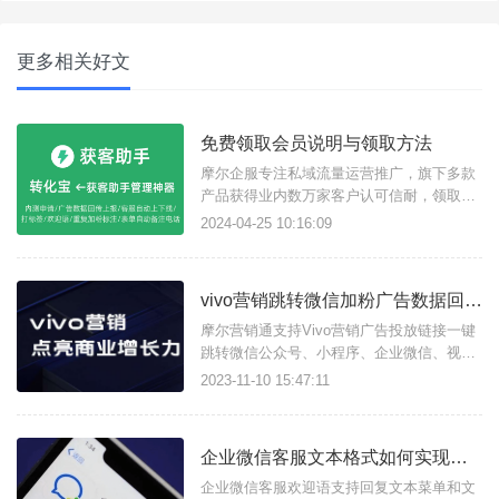
更多相关好文
免费领取会员说明与领取方法
摩尔企服专注私域流量运营推广，旗下多款
产品获得业内数万家客户认可信耐，领取7
天免费使用会员方法如下：
2024-04-25 10:16:09
vivo营销跳转微信加粉广告数据回传教程
摩尔营销通支持Vivo营销广告投放链接一键
跳转微信公众号、小程序、企业微信、视频
号、个人微信等加粉引流，并且实现广告数
2023-11-10 15:47:11
据ocpc/ocpm数据回传上报。
企业微信客服文本格式如何实现点击关注公众号或跳转小程序？
企业微信客服欢迎语支持回复文本菜单和文