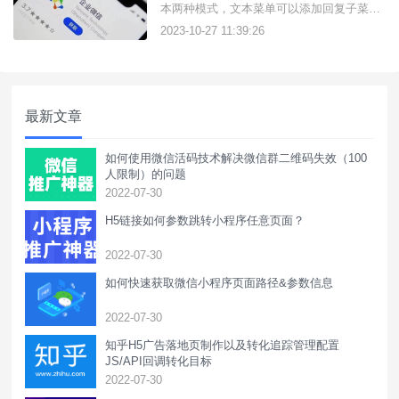
本两种模式，文本菜单可以添加回复子菜
单、链接、小程序等3种模式；那么文本菜
2023-10-27 11:39:26
单能实现什么效果呢？我们摩尔微客给大家
分享一下：文本菜单如何实现点击跳转公众
号？文本菜单可以支持微信标签，您只需要
输入特殊标签即可实现关注公众号，文本格
最新文章
式如下：#公众号:天天外链
如何使用微信活码技术解决微信群二维码失效（100
人限制）的问题
2022-07-30
H5链接如何参数跳转小程序任意页面？
2022-07-30
如何快速获取微信小程序页面路径&参数信息
2022-07-30
知乎H5广告落地页制作以及转化追踪管理配置
JS/API回调转化目标
2022-07-30